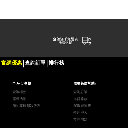
官網優惠
查詢訂單
排行榜
M·A·C 專櫃
需要甚麼幫助?
查詢櫃點
查詢訂單
專櫃活動
退貨條款
預約專櫃彩妝服務
配送與運費
帳戶登入
常見問題