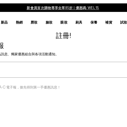
新會員首次購物尊享全單85折 | 優惠碼: WEL15
新品
熱銷
唇妝
臉妝
眼妝
刷具
保養
補貨
試
註冊!
報
C新品訊息、獨家優惠組合與各項活動通知。
·A·C 電子報，搶先得到第一手優惠訊息！