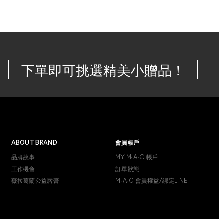
下單即可挑選精美小贈品！
ABOUT BRAND
會員帳戶
品牌故事
MY M·A·C 帳戶
工作機會
訂單狀態
薇拉葛蘭公益唇膏
M·A·C 會員權益/綁定LINE