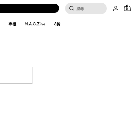
0
妝
專櫃
M.A.C.Zine
6折