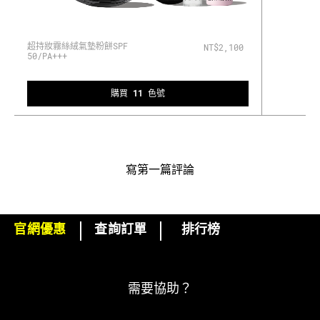
超持妝霧絲絨氣墊粉餅SPF
NT$2,100
50/PA+++
購買 11 色號
寫第一篇評論
官網優惠
查詢訂單
排行榜
下單即可挑選精美小贈品！
訂閱M·A·C電子報
需要協助？