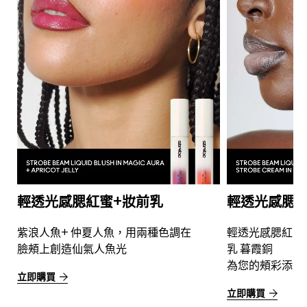
輕透光感腮紅蜜+妝前乳
輕透光感腮紅
前
紫浪人魚+ 仲夏人魚​，用兩種色調在
輕透光感腮紅蜜 
臉頰上創造仙氣人魚光
乳 暮霞銅
為您的頰彩添增
立即購買
立即購買