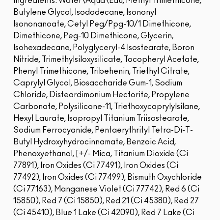
Ingredients: Water\Aqua\Eau, Methyl Trimethicone,
Butylene Glycol, Isododecane, Isononyl
Isononanoate, Cetyl Peg/Ppg-10/1 Dimethicone,
Dimethicone, Peg-10 Dimethicone, Glycerin,
Isohexadecane, Polyglyceryl-4 Isostearate, Boron
Nitride, Trimethylsiloxysilicate, Tocopheryl Acetate,
Phenyl Trimethicone, Tribehenin, Triethyl Citrate,
Caprylyl Glycol, Biosaccharide Gum-1, Sodium
Chloride, Disteardimonium Hectorite, Propylene
Carbonate, Polysilicone-11, Triethoxycaprylylsilane,
Hexyl Laurate, Isopropyl Titanium Triisostearate,
Sodium Ferrocyanide, Pentaerythrityl Tetra-Di-T-
Butyl Hydroxyhydrocinnamate, Benzoic Acid,
Phenoxyethanol, [+/- Mica, Titanium Dioxide (Ci
77891), Iron Oxides (Ci 77491), Iron Oxides (Ci
77492), Iron Oxides (Ci 77499), Bismuth Oxychloride
(Ci 77163), Manganese Violet (Ci 77742), Red 6 (Ci
15850), Red 7 (Ci 15850), Red 21 (Ci 45380), Red 27
(Ci 45410), Blue 1 Lake (Ci 42090), Red 7 Lake (Ci