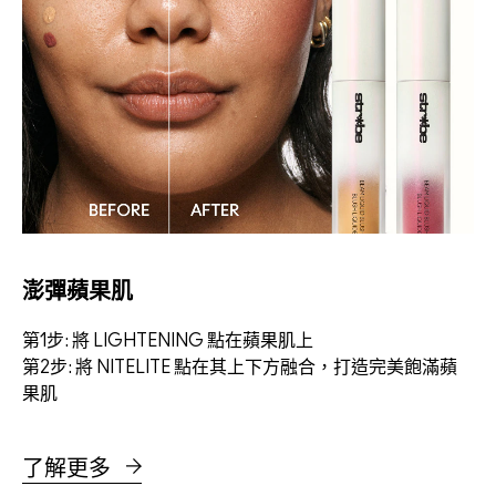
澎彈蘋果肌​
繽
第1步: 將 LIGHTENING 點在蘋果肌上​
第
第2步: 將 NITELITE 點在其上下方融合，​打造完美飽滿蘋
第
果肌
粼
了解更多
了