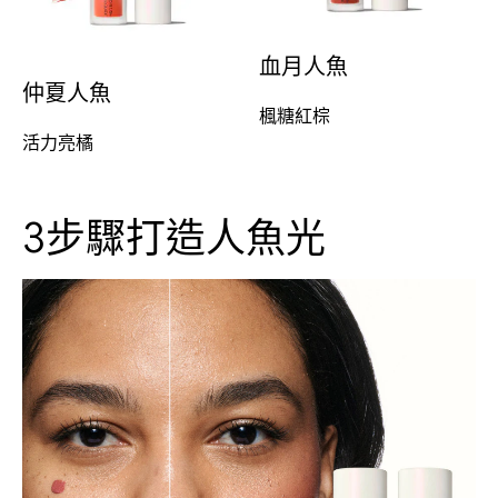
血月人魚​
仲夏人魚
楓糖紅棕
活力亮橘
3步驟打造人魚光