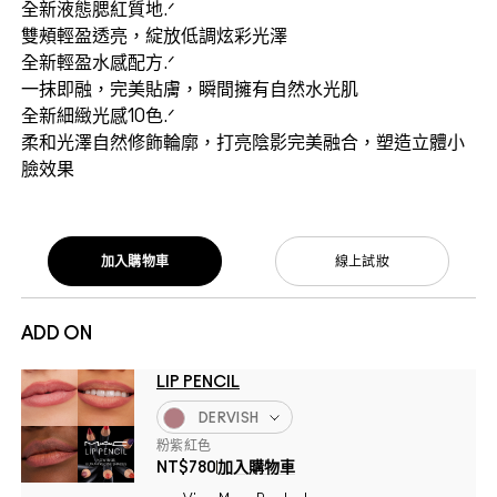
全新液態腮紅質地.ᐟ
雙頰輕盈透亮，綻放低調炫彩光澤
全新輕盈水感配方.ᐟ
一抹即融，完美貼膚，瞬間擁有自然水光肌
全新細緻光感10色.ᐟ
柔和光澤自然修飾輪廓，打亮陰影完美融合，塑造立體小
臉效果
加入購物車
線上試妝
ADD ON
LIP PENCIL
DERVISH
粉紫紅色
NT$780
加入購物車