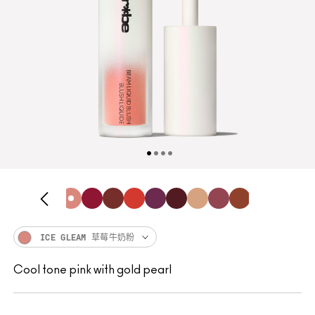
ICE GLEAM 草莓牛奶粉
Cool tone pink with gold pearl