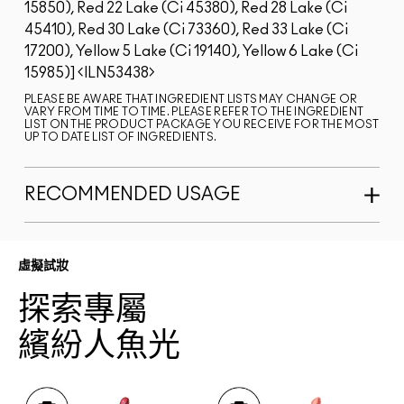
15850), Red 22 Lake (Ci 45380), Red 28 Lake (Ci
45410), Red 30 Lake (Ci 73360), Red 33 Lake (Ci
17200), Yellow 5 Lake (Ci 19140), Yellow 6 Lake (Ci
15985)]
ILN53438
PLEASE BE AWARE THAT INGREDIENT LISTS MAY CHANGE OR
VARY FROM TIME TO TIME. PLEASE REFER TO THE INGREDIENT
LIST ON THE PRODUCT PACKAGE YOU RECEIVE FOR THE MOST
UP TO DATE LIST OF INGREDIENTS.
RECOMMENDED USAGE
虛擬試妝
探索專屬
繽紛人魚光