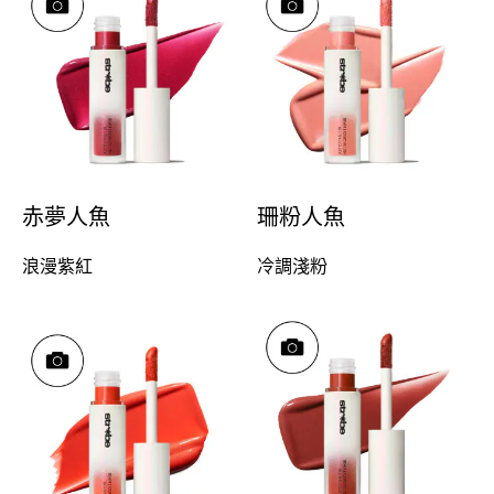
赤夢人魚​
珊粉人魚​
浪漫紫紅
冷調淺粉