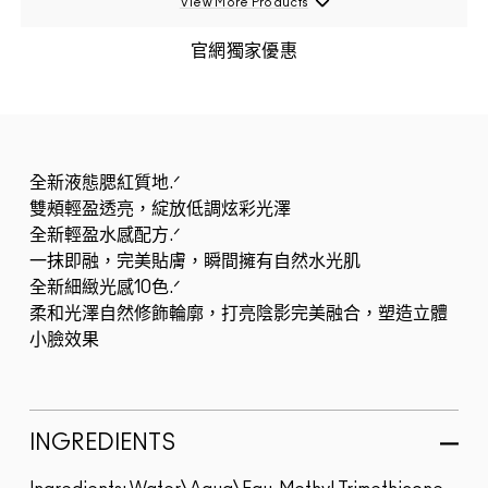
View More Products
官網獨家優惠
全新液態腮紅質地.ᐟ
雙頰輕盈透亮，綻放低調炫彩光澤
全新輕盈水感配方.ᐟ
一抹即融，完美貼膚，瞬間擁有自然水光肌
全新細緻光感10色.ᐟ
柔和光澤自然修飾輪廓，打亮陰影完美融合，塑造立體
小臉效果
INGREDIENTS