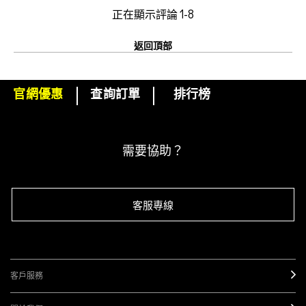
正在顯示評論
1-8
返回頂部
官網優惠
查詢訂單
排行榜
下單即可挑選精美小贈品！
訂閱M·A·C電子報
需要協助？
客服專線
客戶服務