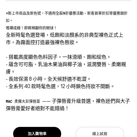
*新上市商品及新色號，不適用全館9折優惠活動、新客首單折扣等優惠類折
扣。
嗜裸成癮！即將辣翻你的眼球！
全新時髦色選登場，低飽和淡顏系的非典型裸色正式上
市，為霧面控打造最強裸色唇妝。
- 搭載高度顯色色料因子，一抹滑順、飽和綻色。
- 蘊含可可脂、乳油木果油與椰子油，滋潤雙唇、柔嫩親
膚。
- 長效保濕 8 小時，全天候舒適不乾澀。
- 全系列 40 款時髦色選，12 小時鎖色持妝不間斷。
—— 子彈唇膏升級首選，裸色迷們與大子
MAC 柔霧大巨彈唇膏
彈唇膏愛好者絕對不能錯過！
加入購物車
線上試妝