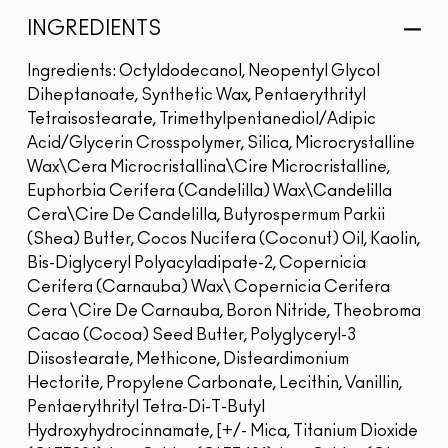
<...
INGREDIENTS
Ingredients: Octyldodecanol, Neopentyl Glycol
Diheptanoate, Synthetic Wax, Pentaerythrityl
Tetraisostearate, Trimethylpentanediol/Adipic
Acid/Glycerin Crosspolymer, Silica, Microcrystalline
Wax\Cera Microcristallina\Cire Microcristalline,
Euphorbia Cerifera (Candelilla) Wax\Candelilla
Cera\Cire De Candelilla, Butyrospermum Parkii
(Shea) Butter, Cocos Nucifera (Coconut) Oil, Kaolin,
Bis-Diglyceryl Polyacyladipate-2, Copernicia
Cerifera (Carnauba) Wax\ Copernicia Cerifera
Cera \Cire De Carnauba, Boron Nitride, Theobroma
Cacao (Cocoa) Seed Butter, Polyglyceryl-3
Diisostearate, Methicone, Disteardimonium
Hectorite, Propylene Carbonate, Lecithin, Vanillin,
Pentaerythrityl Tetra-Di-T-Butyl
Hydroxyhydrocinnamate, [+/- Mica, Titanium Dioxide