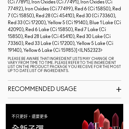
(Ci 77891), Iron Oxides (Ci 77491), Iron Oxides (Ci
77492), Iron Oxides (Ci 77499), Red 6 (Ci 15850), Red
7 (Ci 15850), Red 28 (Ci 45410), Red 30 (Ci 73360),
Red 33 (Ci 17200), Yellow 5 (Ci 19140), Blue 1 Lake (Ci
42090), Red 6 Lake (Ci 15850), Red 7 Lake (Ci
15850), Red 28 Lake (Ci 45410), Red 30 Lake (Ci
73360), Red 33 Lake (Ci 17200), Yellow 5 Lake (Ci
19140), Yellow 6 Lake (Ci 15985)]
ILN52323
PLEASE BE AWARE THAT INGREDIENT LISTS MAY CHANGE OR
VARY FROM TIME TO TIME. PLEASE REFER TO THE INGREDIENT
LIST ON THE PRODUCT PACKAGE YOU RECEIVE FOR THE MOST
UP TO DATE LIST OF INGREDIENTS.
RECOMMENDED USAGE
不只更好，還要更多