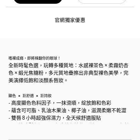
官網獨家優惠
嗜裸成癮，即將辣翻你的眼球！
全新時髦色選，玩轉多種質地：水感裸茶色 × 柔霧奶杏
色 × 緞光焦糖粉，多元質地疊擦出非典型裸色美學，完
美演繹低飽和淡顏系唇妝。
顯色 × 巨舒適 × 巨持妝
- 高度顯色色料因子，一抹滑順，綻放飽和色彩
- 蘊含可可脂、乳油木果油、椰子油，滋潤柔嫩不乾澀
- 雙唇 8 小時超強保濕力，全天候舒適服貼
- 40 款時髦色選，12 小時鎖色持妝不斷電，展現唇色魅
力