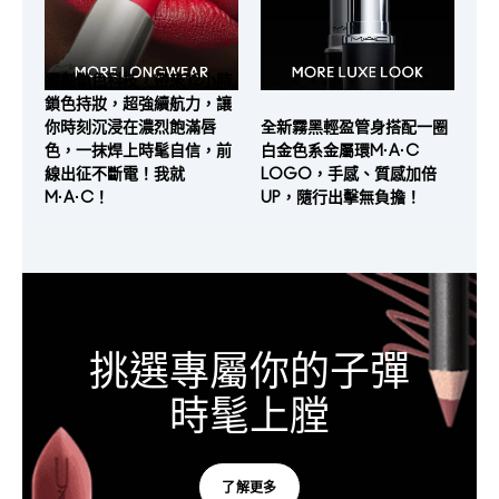
獨創鎖色科技，帶來12小時
鎖色持妝，超強續航力，讓
你時刻沉浸在濃烈飽滿唇
全新霧黑輕盈管身搭配一圈
色，一抹焊上時髦自信，前
白金色系金屬環M·A·C
線出征不斷電！我就
LOGO，手感、質感加倍
M·A·C！
UP，隨行出擊無負擔！
挑選專屬你的子彈
時髦上膛
了解更多