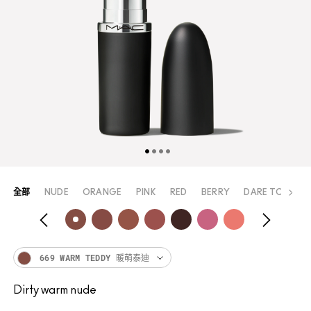
全部
NUDE
ORANGE
PINK
RED
BERRY
DARE TO WEAR
669 WARM TEDDY 暖萌泰迪
Dirty warm nude