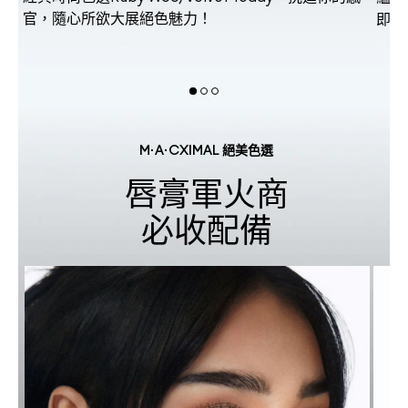
官，隨心所欲大展絕色魅力！
即刻
M·A·CXIMAL 絕美色選
唇膏軍火商
必收配備