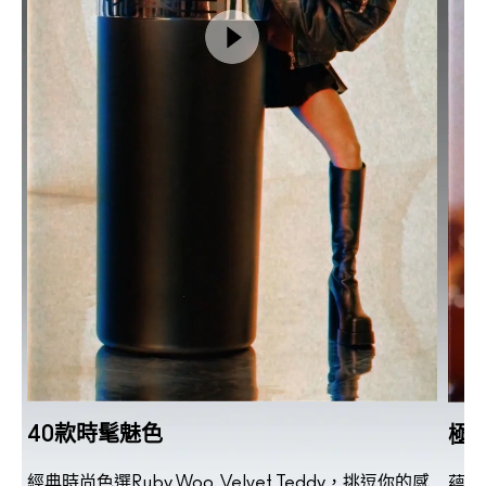
40款時髦魅色
極
唇
經典時尚色選Ruby Woo, Velvet Teddy，挑逗你的感
蘊含