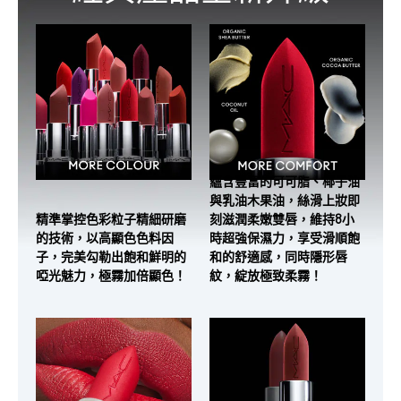
蘊含豐富的可可脂、椰子油
與乳油木果油，絲滑上妝即
精準掌控色彩粒子精細研磨
刻滋潤柔嫩雙唇，維持8小
的技術，以高顯色色料因
時超強保濕力，享受滑順飽
子，完美勾勒出飽和鮮明的
和的舒適感，同時隱形唇
啞光魅力，極霧加倍顯色！
紋，綻放極致柔霧！