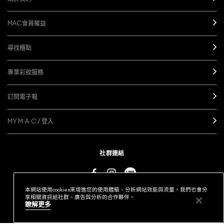
自然啞光妝效。
每種遮瑕膏都各有特色。有些遮瑕膏提具有光澤感；一些遮瑕膏提供緞面
遮瑕膏質地較厚，提供高度遮瑕。在你打造極致無暇妝容時，將遮瑕膏加
效果，讓你的皮膚看起來更自然。 啞光遮瑕膏非常適合油性皮膚，因為
MAC會員權益
自然妝效遮瑕產品有什麽選擇？
在粉底液上也很服貼。一起體驗
超持妝六色遮瑕盤
的完美遮瑕妝感。
它們可以明顯減少油光，讓你的肌膚更平滑、更完美無瑕。
超持妝24H遮
瑕霜
是我們輕盈的長效遮瑕液，提供細緻的啞光妝效，持妝一整天。
尋找櫃點
自然日常的遮瑕產品可以營造天生就是這個樣子的自然妝效。輕易打造偽
素顏妝容，同時做到遮瑕效果：修飾瑕疵和均勻膚色。試用
超持妝六色遮
專業彩妝服務
瑕盤
，一盒體驗全遮瑕、長效持久的修飾力量，讓肌膚看起來自然無暇。
訂閱電子報
MY M·A·C / 登入
社群連結
本網站使用cookies來增進您的使用體驗、分析網站效能與流量，我們也會分
享相關資訊給社群、廣告與分析的合作夥伴。
瞭解更多