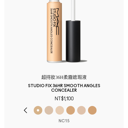
超持妝36H柔霧遮瑕液
STUDIO FIX 36HR SMOOTH ANGLES
CONCEALER
NT$1,100
NC15