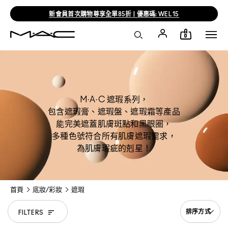
新會員首次購物尊享全單85折 | 優惠碼: WEL15
0
M·A·C 遮瑕系列，
包含遮瑕膏、遮瑕盤、遮瑕霜等產品
能完美遮蓋肌膚斑點和黑眼圈，
多種色號符合所有肌膚遮瑕需求，
為肌膚瑕疵的剋星！
首頁
底妝/彩妝
遮瑕
FILTERS