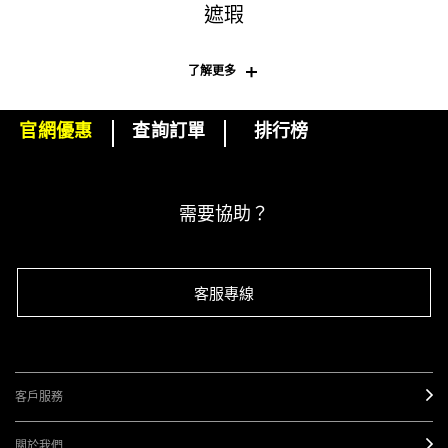
遮瑕
了解更多
官網優惠
查詢訂單
排行榜
下單即可挑選精美小贈品！
遮瑕產品是甚麼？
訂閱M·A·C電子報
遮瑕產品就是可以遮蓋瑕疵的化妝品，可以均勻膚色，提亮眼部下方位
需要協助？
置，校正黑眼圈和瑕疵。通常在塗上粉底後使用，以進一步均勻膚色及遮
高度遮瑕產品的功效是甚麼？
瑕。
遮瑕膏有液體狀和膏狀，遮瑕範圍從輕透到極度啞光、水潤和霧面。想擁
有24小時全啞光遮瑕，可以嘗試
超持妝24H遮瑕霜
。
高度遮瑕的遮瑕產品主要用於遮蓋紅印、暗瘡疤痕、黑斑或你想修飾的其
客服專線
他瑕疵。輕透遮瑕度可以營造細緻的效果，透出你的自然肌膚。膏狀的遮
遮瑕液 VS 遮瑕膏？
瑕膏可打造高度遮瑕的完美無瑕肌膚，質感輕盈，可以在眼睛下方塗抹而
不會令皮膚出現皺褶或結塊。試用
粉持色遮瑕膏
，打造全面遮瑕的自然妝
容，非常適合日常妝容。
在選擇遮瑕膏還是遮瑕液時，可以先考慮你的膚質和你想要呈現的妝感。
客戶服務
遮瑕液質地更薄，用途更廣，提供低至中等遮瑕度，可以打造啞光和緞面
甚麼樣的人適合啞光遮瑕？
效果，非常適合呈現自然妝容，同時還能隱沒小斑點或打亮黑眼圈位置。
我們推薦
超持妝奢緞遮瑕精華
，這是一種輕盈、持久的遮瑕液，可以營造
關於我們