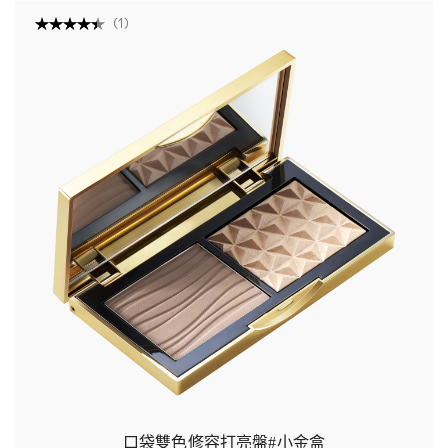
(
1
)
口袋雙色修容打亮盤#小金盒