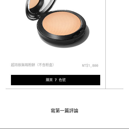
超持妝無瑕粉餅（不含粉盒）
NT$1,800
購買 7 色號
寫第一篇評論