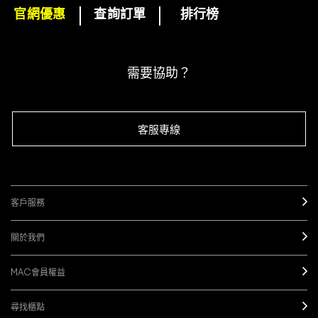
官網優惠
查詢訂單
排行榜
下單即可挑選精美小贈品！
訂閱M·A·C電子報
需要協助？
客服專線
客戶服務
關於我們
MAC會員權益
尋找櫃點