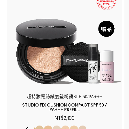
超持妝霧絲絨氣墊粉餅SPF 50/PA+++
STUDIO FIX CUSHION COMPACT SPF 50 /
PA+++ PREFILL
NT$2,100