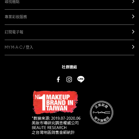
尋找櫃點
專業彩妝服務
訂閱電子報
MY M·A·C / 登入
社群連結