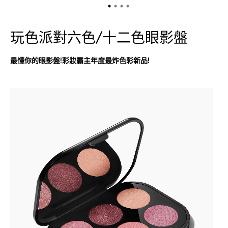
玩色派對六色/十二色眼影盤
最懂你的眼影盤!彩妝霸主年度最炸色彩新品!