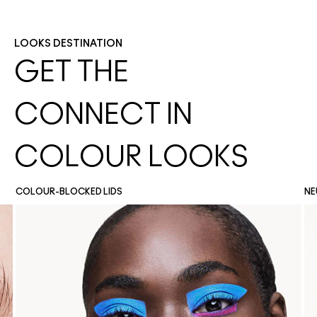
LOOKS DESTINATION
GET THE
CONNECT IN
COLOUR LOOKS
COLOUR-BLOCKED LIDS
NE