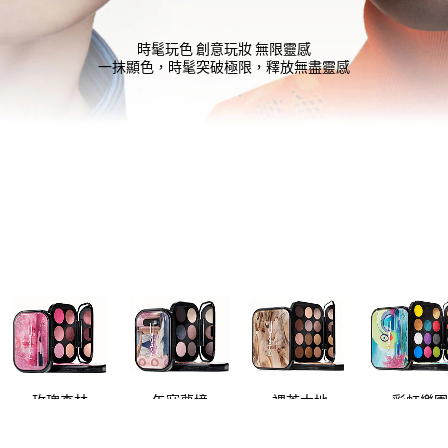
時髦玩色 創意玩妝 無限靈感
一抹顯色，時髦突破極限，釋放無盡靈感
玫瑰森林
午寐夢境
裸茶大地
彩虹樂園