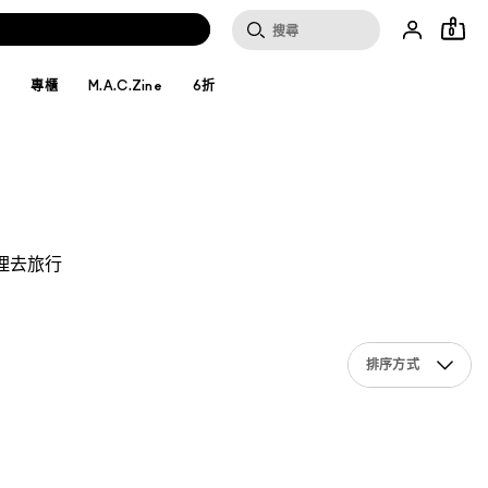
0
妝
專櫃
M.A.C.Zine
6折
理去旅行
排序方式