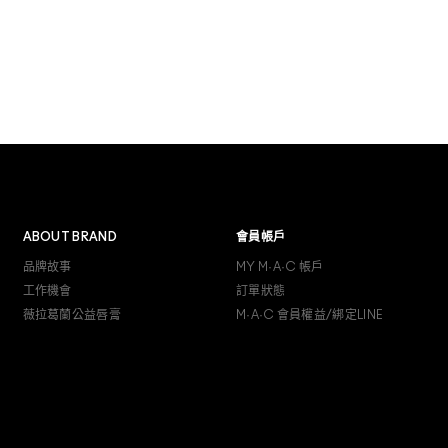
ABOUT BRAND
會員帳戶
品牌故事
MY M·A·C 帳戶
工作機會
訂單狀態
薇拉葛蘭公益唇膏
M·A·C 會員權益/綁定LINE