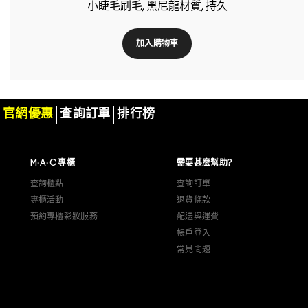
小睫毛刷毛, 黑尼龍材質, 持久
加入購物車
官網優惠
查詢訂單
排行榜
M·A·C 專櫃
需要甚麼幫助?
查詢櫃點
查詢訂單
專櫃活動
退貨條款
預約專櫃彩妝服務
配送與運費
帳戶登入
常見問題