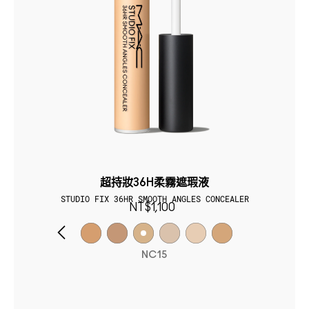
超持妝36H柔霧遮瑕液
STUDIO FIX 36HR SMOOTH ANGLES CONCEALER
NT$1,100
NC15