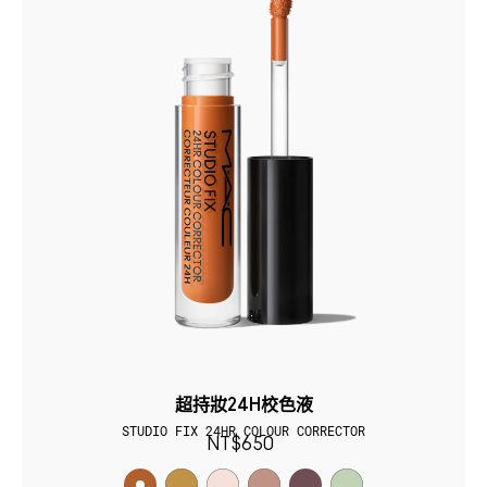
超持妝24H校色液
STUDIO FIX 24HR COLOUR CORRECTOR
NT$650