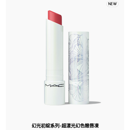
NEW
幻光初綻系列-超漾光幻色嫩唇凍