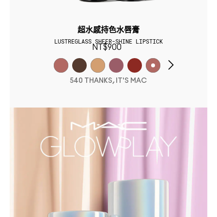
超水感持色水唇膏
LUSTREGLASS SHEER-SHINE LIPSTICK
NT$900
540 THANKS, IT'S MAC