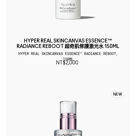
HYPER REAL SKINCANVAS ESSENCE™
RADIANCE REBOOT 超奇肌修護激光水 150ML
HYPER REAL SKINCANVAS ESSENCE™ RADIANCE REBOOT,
150ML
NT$2,000
NEW