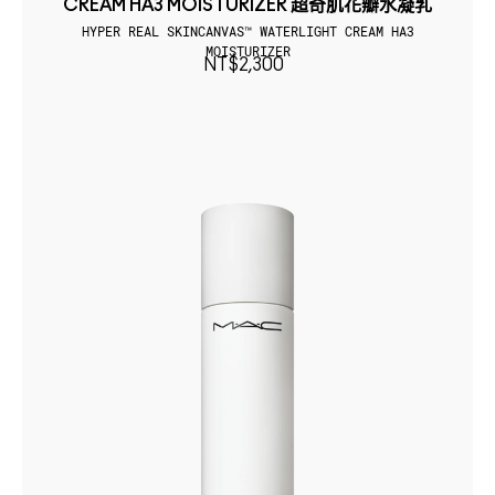
CREAM HA3 MOISTURIZER 超奇肌花瓣水凝乳
HYPER REAL SKINCANVAS™ WATERLIGHT CREAM HA3
MOISTURIZER
NT$2,300