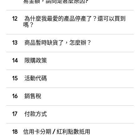
易金額，請問是甚麼原因?
12
為什麼我最愛的產品停產了？還可以買到
嗎？
13
商品暫時缺貨了，怎麼辦？
14
限購政策
15
活動代碼
16
銷售稅
17
付款方式
18
信用卡分期 / 紅利點數抵用