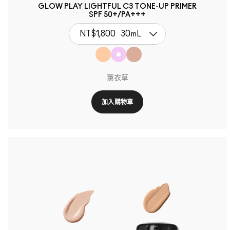
GLOW PLAY LIGHTFUL C3 TONE-UP PRIMER
SPF 50+/PA+++
NT$1,800
30mL
薰衣草
加入購物車