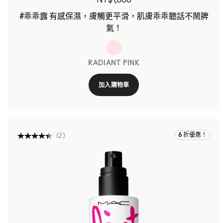
NT$1,800
#乖乖露 有感保濕，膚觸更平滑，肌膚乖乖聽話不鬧脾
氣！
RADIANT PINK
加入購物車
6 折優惠！
(
2
)