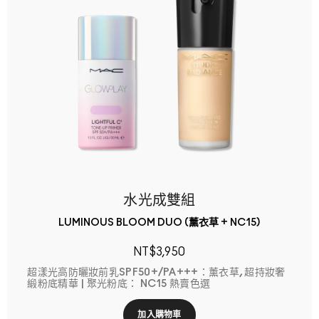
水光成雙組
LUMINOUS BLOOM DUO (薰衣草 + NC15)
NT$3,950
超漾光高防曬妝前乳SPF50+/PA+++：薰衣草, 超持妝奢
緞粉底精華 | 聚光粉底： NC15 熱賣色選
加入購物車