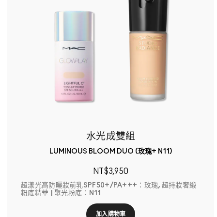
水光成雙組
LUMINOUS BLOOM DUO (玫瑰+ N11)
NT$3,950
超漾光高防曬妝前乳SPF50+/PA+++：玫瑰, 超持妝奢緞
粉底精華 | 聚光粉底：N11
加入購物車