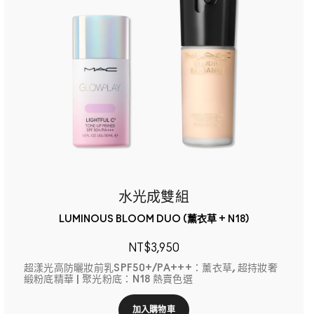
水光成雙組
LUMINOUS BLOOM DUO (薰衣草 + N18)
NT$3,950
超漾光高防曬妝前乳SPF50+/PA+++：薰衣草, 超持妝奢
緞粉底精華 | 聚光粉底：N18 熱賣色選
加入購物車