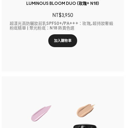
LUMINOUS BLOOM DUO (玫瑰+ N18)
NT$3,950
超漾光高防曬妝前乳SPF50+/PA+++：玫瑰, 超持妝奢緞
粉底精華 | 聚光粉底：N18 熱賣色選
加入購物車