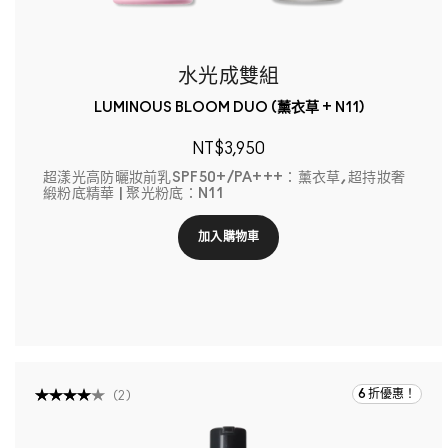
水光成雙組
LUMINOUS BLOOM DUO (薰衣草 + N11)
NT$3,950
超漾光高防曬妝前乳SPF50+/PA+++：薰衣草, 超持妝奢
緞粉底精華 | 聚光粉底：N11
加入購物車
6 折優惠！
(
2
)