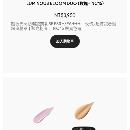
LUMINOUS BLOOM DUO (玫瑰+ NC15)
NT$3,950
超漾光高防曬妝前乳SPF50+/PA+++：玫瑰, 超持妝奢緞
粉底精華 | 聚光粉底： NC15 熱賣色選
加入購物車