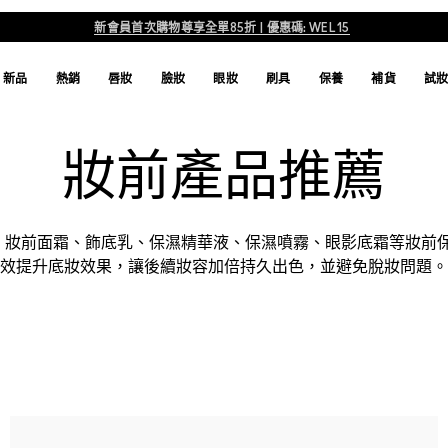
新會員首次購物尊享全單85折 | 優惠碼: WEL15
新品
熱銷
唇妝
臉妝
眼妝
刷具
保養
補貨
試
妝前產品推薦
液、妝前面霜、飾底乳、保濕精華液、保濕噴霧、眼影底霜等妝前
效提升底妝效果，讓後續妝容加倍持久出色，並避免脫妝問題。