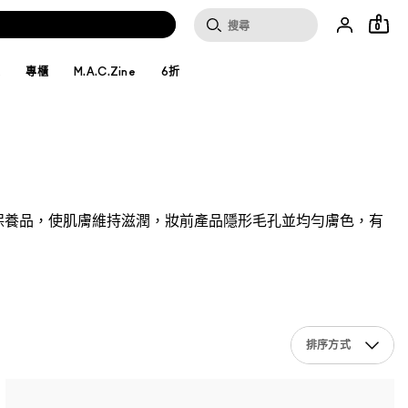
0
妝
專櫃
M.A.C.Zine
6折
保養品，使肌膚維持滋潤，妝前產品隱形毛孔並均勻膚色，有
排序方式