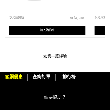
水光成雙組
水光成雙組
NT$3,950
加入購物車
寫第一篇評論
官網優惠
查詢訂單
排行榜
下單即可挑選精美小贈品！
訂閱M·A·C電子報
需要協助？