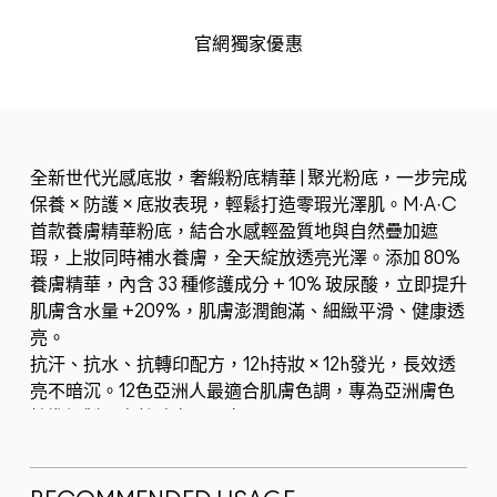
官網獨家優惠
全新世代光感底妝，奢緞粉底精華 | 聚光粉底，一步完成
保養 × 防護 × 底妝表現，輕鬆打造零瑕光澤肌。M·A·C
首款養膚精華粉底，結合水感輕盈質地與自然疊加遮
瑕，上妝同時補水養膚，全天綻放透亮光澤。添加 80%
養膚精華，內含 33 種修護成分 + 10% 玻尿酸，立即提升
肌膚含水量 +209%，肌膚澎潤飽滿、細緻平滑、健康透
亮。
抗汗、抗水、抗轉印配方，12h持妝 × 12h發光，長效透
亮不暗沉。12色亞洲人最適合肌膚色調，專為亞洲膚色
精準調製，自然貼膚不死白...