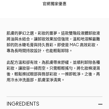
官網獨家優惠
肌膚的夢幻之選，彩妝的噩夢。這款雙階段液體卸妝液
將油與水結合，讓卸妝效果加倍強效，溫和地溶解最難
卸的防水睫毛膏與持久唇彩。即使是 MAC 高效彩妝，
專為長時間持妝設計，也能輕鬆卸除。
此配方溫和卻有效，為肌膚帶來舒緩，並順利卸除各種
彩妝，讓妝容一掃而空。只需輕輕搖勻，將化妝棉浸濕
後，輕鬆擦拭眼部與唇部彩妝，一擦即乾淨。之後，再
用冷水沖洗面部，肌膚潔淨清爽。
適用所有膚質，特別適合強烈妝容。這款溫和配方不會
引起痘痘或堵塞毛孔，讓肌膚回歸清爽裸妝狀...
INGREDIENTS