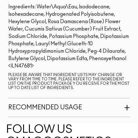
Ingredients: Water\Aqua\Eau, Isododecane,
Isohexadecane, Hydrogenated Polyisobutene,
Hexylene Glycol, Rosa Damascena (Rose) Flower
Water, Cucumis Sativus (Cucumber) Fruit Extract,
Sodium Chloride, Potassium Phosphate, Dipotassium
Phosphate, Lauryl Methyl Gluceth-10
Hydroxypropyldimonium Chloride, Peg-4 Dilaurate,
Butylene Glycol, Dipotassium Edta, Phenoxyethanol
ILN47681
PLEASE BE AWARE THAT INGREDIENT LISTS MAY CHANGE OR
VARY FROM TIME TO TIME. PLEASE REFER TO THE INGREDIENT
LIST ON THE PRODUCT PACKAGE YOU RECEIVE FOR THE MOST
UP TO DATE LIST OF INGREDIENTS.
RECOMMENDED USAGE