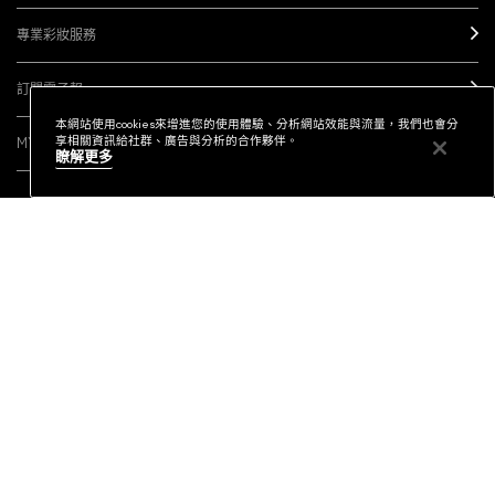
專業彩妝服務
訂閱電子報
本網站使用cookies來增進您的使用體驗、分析網站效能與流量，我們也會分
享相關資訊給社群、廣告與分析的合作夥伴。
MY M·A·C / 登入
瞭解更多
社群連結