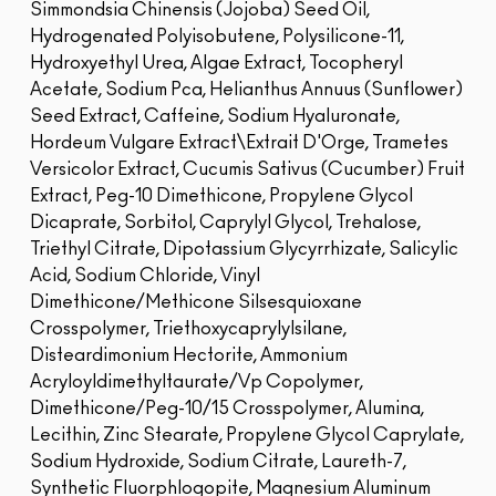
Simmondsia Chinensis (Jojoba) Seed Oil,
Hydrogenated Polyisobutene, Polysilicone-11,
Hydroxyethyl Urea, Algae Extract, Tocopheryl
Acetate, Sodium Pca, Helianthus Annuus (Sunflower)
Seed Extract, Caffeine, Sodium Hyaluronate,
Hordeum Vulgare Extract\Extrait D'Orge, Trametes
Versicolor Extract, Cucumis Sativus (Cucumber) Fruit
Extract, Peg-10 Dimethicone, Propylene Glycol
Dicaprate, Sorbitol, Caprylyl Glycol, Trehalose,
Triethyl Citrate, Dipotassium Glycyrrhizate, Salicylic
Acid, Sodium Chloride, Vinyl
Dimethicone/Methicone Silsesquioxane
Crosspolymer, Triethoxycaprylylsilane,
Disteardimonium Hectorite, Ammonium
Acryloyldimethyltaurate/Vp Copolymer,
Dimethicone/Peg-10/15 Crosspolymer, Alumina,
Lecithin, Zinc Stearate, Propylene Glycol Caprylate,
Sodium Hydroxide, Sodium Citrate, Laureth-7,
Synthetic Fluorphlogopite, Magnesium Aluminum