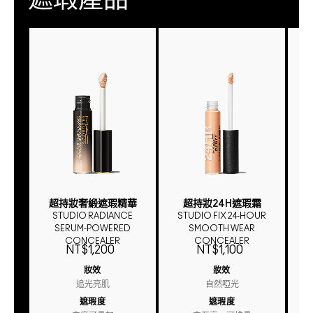
遮瑕產品
超持妝奢緞遮瑕精華
超持妝24H遮瑕霜
超
STUDIO RADIANCE
STUDIO FIX 24-HOUR
SERUM-POWERED
SMOOTH WEAR
W
CONCEALER
CONCEALER
NT$1,200
NT$1,100
妝效
妝效
追光亮肌
自然啞光
遮瑕度
遮瑕度