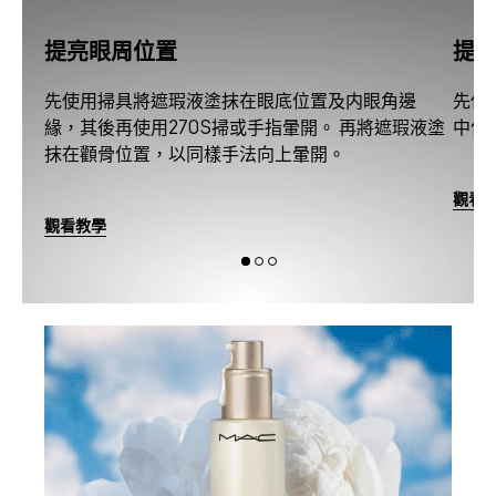
提亮眼周位置
提亮
先使用掃具將遮瑕液塗抹在眼底位置及内眼角邊
先使
緣，其後再使用270S掃或手指暈開。 再將遮瑕液塗
中位
抹在顴骨位置，以同樣手法向上暈開。
觀看
觀看教學