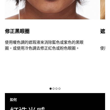
修正黑眼圈
遮蓋
使用暖色調的遮瑕液來消除藍色或紫色的黑眼
圈，或使用冷色調去修正紅色或粉色眼圈。
使用
如何