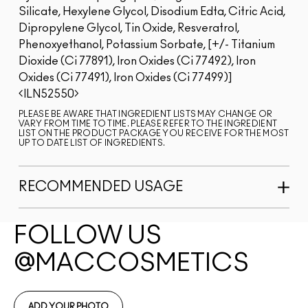
Silicate, Hexylene Glycol, Disodium Edta, Citric Acid,
Dipropylene Glycol, Tin Oxide, Resveratrol,
Phenoxyethanol, Potassium Sorbate, [+/- Titanium
Dioxide (Ci 77891), Iron Oxides (Ci 77492), Iron
Oxides (Ci 77491), Iron Oxides (Ci 77499)]
ILN52550
PLEASE BE AWARE THAT INGREDIENT LISTS MAY CHANGE OR
VARY FROM TIME TO TIME. PLEASE REFER TO THE INGREDIENT
LIST ON THE PRODUCT PACKAGE YOU RECEIVE FOR THE MOST
UP TO DATE LIST OF INGREDIENTS.
RECOMMENDED USAGE