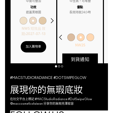
中度可疊加
中至高，可堆疊
功效
優點
遮蓋黑眼圈
長效持妝24小時
NW5 短效品 效
期:2027-07-13
NW25
加入購物車
到貨通知
#MACSTUDIORADIANCE #DOTSWIPEGLOW
展現你的無瑕底妝
在社交平台上標記 #MACStudioRadiance #DotSwipeGlow
@maccosmeticstaiwan 分享你的無瑕亮澤妝容