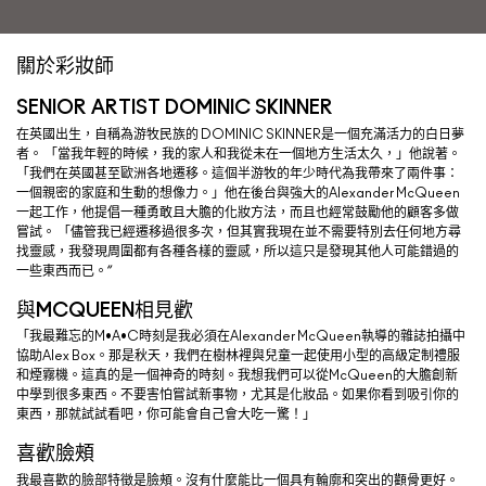
關於彩妝師
SENIOR ARTIST DOMINIC SKINNER
在英國出生，自稱為游牧民族的 DOMINIC SKINNER是一個充滿活力的白日夢
者。 「當我年輕的時候，我的家人和我從未在一個地方生活太久，」他說著。
「我們在英國甚至歐洲各地遷移。這個半游牧的年少時代為我帶來了兩件事：
一個親密的家庭和生動的想像力。」他在後台與強大的Alexander McQueen
一起工作，他提倡一種勇敢且大膽的化妝方法，而且也經常鼓勵他的顧客多做
嘗試。 「儘管我已經遷移過很多次，但其實我現在並不需要特別去任何地方尋
找靈感，我發現周圍都有各種各樣的靈感，所以這只是發現其他人可能錯過的
一些東西而已。”
與MCQUEEN相見歡
「我最難忘的M•A•C時刻是我必須在Alexander McQueen執導的雜誌拍攝中
協助Alex Box。那是秋天，我們在樹林裡與兒童一起使用小型的高級定制禮服
和煙霧機。這真的是一個神奇的時刻。我想我們可以從McQueen的大膽創新
中學到很多東西。不要害怕嘗試新事物，尤其是化妝品。如果你看到吸引你的
東西，那就試試看吧，你可能會自己會大吃一驚！」
喜歡臉頰
我最喜歡的臉部特徵是臉頰。沒有什麼能比一個具有輪廓和突出的顴骨更好。