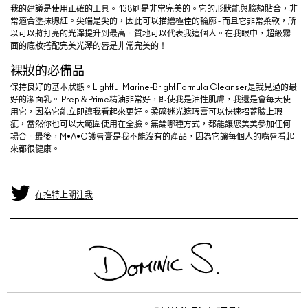
我的建議是使用正確的工具。 138刷是非常完美的。它的形狀能與臉頰貼合，非
常適合塗抹腮紅。尖端是尖的，因此可以描繪極佳的輪廓 - 而且它非常柔軟，所
以可以將打亮的光澤提升到最高。質地可以代表我這個人。在我眼中，超級霧
面的底妝搭配完美光澤的唇是非常完美的！
裸妝的必備品
保持良好的基本狀態。Lightful Marine-Bright Formula Cleanser是我見過的最
好的潔面乳。 Prep＆Prime精油非常好，即使我是油性肌膚，我還是會每天使
用它，因為它能立即讓我看起來更好。柔礦迷光遮瑕膏可以快速招蓋臉上瑕
疵，當然你也可以大範圍使用在全臉。無論哪種方式，都能讓您美美參加任何
場合。最後，M•A•C護唇膏是我不能沒有的產品，因為它讓每個人的嘴唇看起
來都很健康。
在推特上關注我