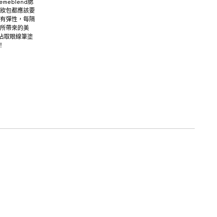
emeblend腮
妝包都應該要
有彈性，每隔
所帶來的美
沾取眼線筆塗
！