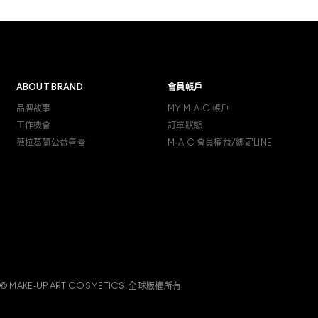
ABOUT BRAND
會員帳戶
品牌故事
MY M·A·C 帳戶
工作機會
訂單狀態
薇拉葛蘭公益唇膏
M·A·C 會員權益/綁定LINE
© MAKE-UP ART COSMETICS. 全球版權所有