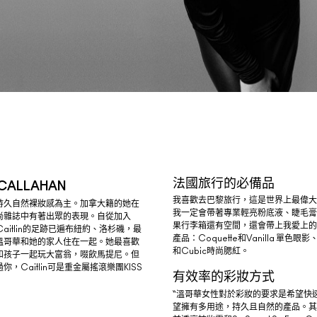
法國旅行的必備品
 CALLAHAN
我喜歡去巴黎旅行，這是世界上最偉大
持久自然裸妝感為主。加拿大籍的她在
我一定會帶著專業輕亮粉底液、睫毛膏
尚雜誌中有著出眾的表現。自從加入
果行李箱還有空間，還會帶上我愛上的第
Caitlin的足跡已遍布紐約、洛杉磯，最
產品：Coquette和Vanilla 單色眼影
溫哥華和她的家人住在一起。她最喜歡
和Cubic時尚腮紅。
和孩子一起玩大富翁，啜飲馬提尼。但
，Caitlin可是重金屬搖滾樂團KISS
有效率的彩妝方式
“溫哥華女性對於彩妝的要求是希望快
望擁有多用途，持久且自然的產品。其