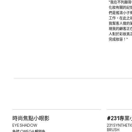
“我在不列顛
化妝有關的記
們是搖滾小子樂
工作，在此之
我幫客人做的
現我的顧客正
人對於彩妝真
完成妝容！“
時尚焦點小眼影
#231專
EYE SHADOW
231 SYNTHETI
BRUSH
色號
OMEGA 暢銷色