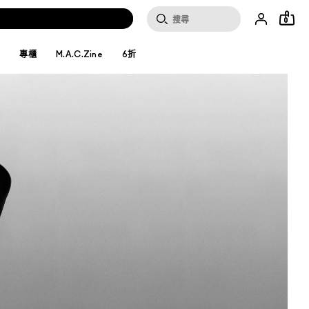
0
妝
專櫃
M.A.C.Zine
6折