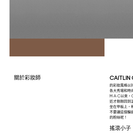
關於彩妝師
CAITLIN
的彩妝風格以
各大秀場和時
M·A·C以來，
近才剛剛回到
坐在甲板上，
不要讓這個騙過你
的粉絲呢！
搖滾小子