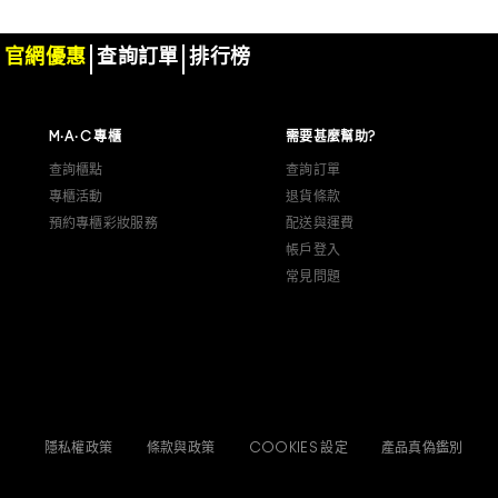
官網優惠
查詢訂單
排行榜
M·A·C 專櫃
需要甚麼幫助?
查詢櫃點
查詢訂單
專櫃活動
退貨條款
預約專櫃彩妝服務
配送與運費
帳戶登入
常見問題
隱私權政策
條款與政策
COOKIES 設定
產品真偽鑑別