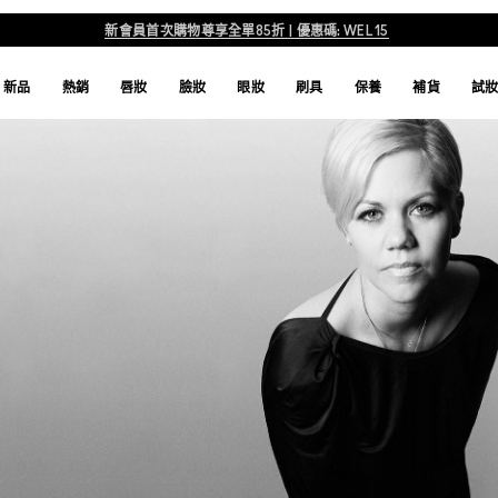
新會員首次購物尊享全單85折 | 優惠碼: WEL15
彩妝師
新品
熱銷
唇妝
臉妝
眼妝
刷具
保養
補貨
試