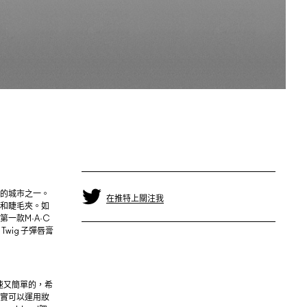
的城市之一。
在推特上關注我
和睫毛夾。如
一款M·A·C
、Twig 子彈唇膏
速又簡單的，希
實可以運用妝