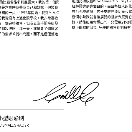
前透亮持妝露和So Sweet So Easy Cr
哥倫比亞省維多利亞長大。我的第一個與
紅輕鬆達到這個目的。而且每個人的化
憶是六歲時我畫我自己和妹妹，假裝我
有毛孔隱形餅，它使皮膚光滑明亮和富
團的一員。1992年開始，我到M·A·C
幾個小時我就會撫摸我的肌膚去感覺它
前我從沒有上過化妝學校。我非常喜歡
好。然後如果你想出門，只需用219刷
第一個完整妝容，但我去洗手間時卻發
抹下眼線的部位 - 完美的妝容即刻擁有
在卸妝洗臉。那一天，我學會了傾聽客
正的需求並提出問題，而不是僅僅幫她
業小型眼彩刷
C SMALL SHADER