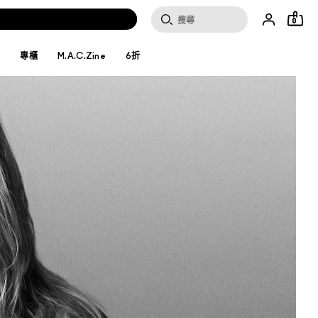
0
妝
專櫃
M.A.C.Zine
6折