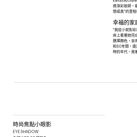
Kenzo和Ga
資深彩妝師，
想成真”的里程
幸福的家
“我從小就對
床上看著她完
選擇顏色，並用
和80年間，還是歌
時的年代，我
時尚焦點小眼影
EYE SHADOW