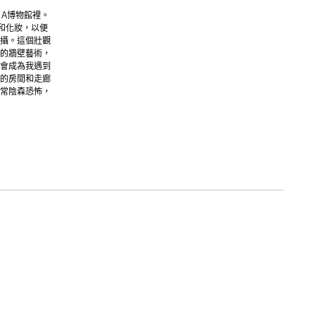
＆A博物館裡。
和化妝，以便
攝。這個壯觀
的牆壁藝術，
會成為我遇到
的房間和走廊
常陰森恐怖，