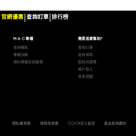
官網優惠
查詢訂單
排行榜
M·A·C 專櫃
需要甚麼幫助?
查詢櫃點
查詢訂單
專櫃活動
退貨條款
預約專櫃彩妝服務
配送與運費
帳戶登入
常見問題
隱私權政策
條款與政策
COOKIES 設定
產品真偽鑑別