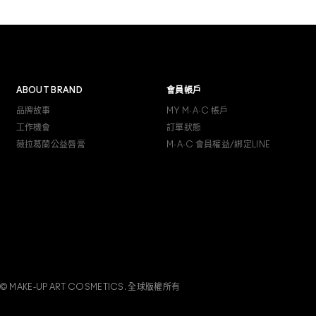
ABOUT BRAND
會員帳戶
品牌故事
MY M·A·C 帳戶
工作機會
訂單狀態
薇拉葛蘭公益唇膏
M·A·C 會員權益/綁定LINE
© MAKE-UP ART COSMETICS. 全球版權所有