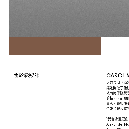
關於彩妝師
CAROLIN
之前是個平面
讓她開啟了化妝
敦時尚學院獎
的技巧，而她
童秀。她很快受
位為音樂和電
“我會永遠感謝
Alexander 