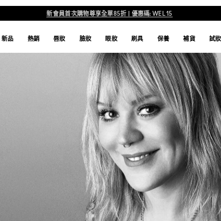
新會員首次購物尊享全單85折 | 優惠碼: WEL15
新品
熱銷
唇妝
臉妝
眼妝
刷具
保養
補貨
試