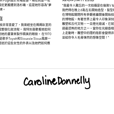
reth Pugh設計秀場妝容。現在則是一名
最近更搬遷到洛杉磯，這是她形容為“夢
“我最令人難忘的一次拍攝是在倫敦V
碑。
我們得在晚上6點左右開始造型，髮型
在博物館關閉所有參觀者離開後開始拍
庭
的博物館，有著世界上最令人印象深刻
雕塑和古代文物。一旦燈光熄滅，它就
彩妝非常喜愛了，我曾經坐在媽媽臥室的
過最恐怖的地方之一。當你在光線昏暗
成整個化妝流程。 我特別喜歡看她如何
上走動時，雕塑中的隱約陰影會變得非
她的畫筆來製作精美的眼妝。 在1970
並給你令人毛骨悚然的想像空間！“
手Toyah和Siouxsie Sioux風靡一
著迷於這些女性的外表以及她們如何應