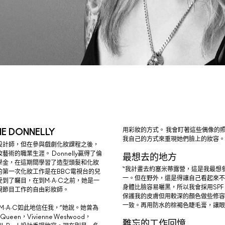
用彩妝的方式。 我會盯著這些偶像的
E DONNELLY
我自己的方式來重現她們臉上的妝容。 
設計師，但在參與戲劇化妝課程之後，
藝術的職業生涯。 Donnelly贏得了倫
最想去的地方
學金，在這期間學習了造型頭髮和化妝
“我計畫去約塞米蒂露營，這是我最想
的第一次化妝工作是在BBC電視台的兒
一。但在野外，還是得讓自己看起來不
到了矚目，在到M·A·C之前，她是一
身體比臉容易曬黑，所以我會採用SPF 
視節目工作的自由彩妝師。
保護我的皮膚但用較深的顏色做些修容
一致。再用防水的棕褐色睫毛膏，讓眼
M·A·C如此地信任我，”她說。她曾為
McQueen，Vivienne Westwood，
難忘的工作回憶