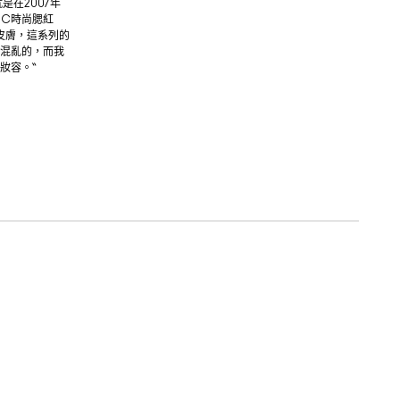
就是在2007年
A.C時尚腮紅
般的皮膚，這系列的
混亂的，而我
妝容。“