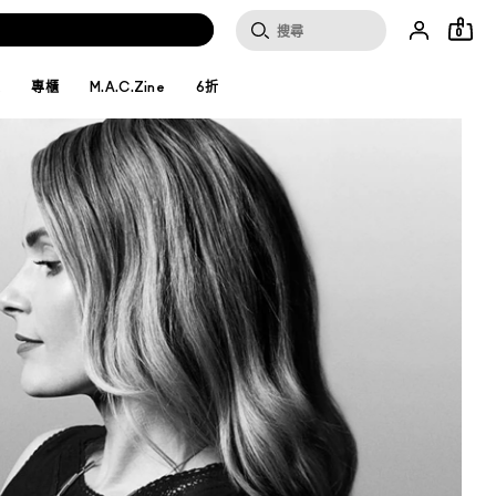
0
妝
專櫃
M.A.C.Zine
6折