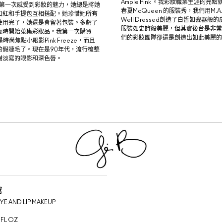
Ample Pink 。我彩妝職業生涯的亮點
我第一次感受到彩妝的魅力，她總是將她
春夏McQueen 的服裝秀，我們用M.
口紅和手提包互相搭配。她珍惜她所有
Well Dressed創造了白皙如瓷器
使用完了，她還是會留著包裝。多虧了
服裝如史詩般美麗，但其實後台是非常
歲時開始蒐集彩妝品。我第一次購買
們的彩妝團隊卻還是創造出如此美麗的
是時尚焦點小眼影Pink Freeze，而且
的假睫毛了。現在是90年代，流行梳整
描淡寫的眼影和深色唇。
露
YE AND LIP MAKEUP
S FL OZ