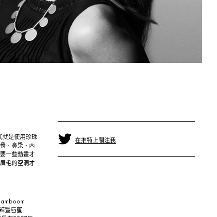
式就是使用珍珠
在推特上關注我
骨、鼻梁、內
要一些動畫才
眉毛的空洞才
amboom
熱辣豐唇蜜