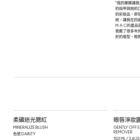
“我的娜娜讓
的指甲與她的
的彩妝品，即
她，讓我在四
M·A·C的產品
我戴了很多年
好的眉型，輕
柔礦迷光腮紅
眼唇淨妝
MINERALIZE BLUSH
GENTLY OFF E
REMOVER
色號
DAINTY
100 ML / 3.4 U