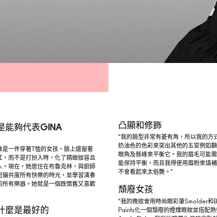
凸顯和修飾
是能夠代表GINA
I
“我的臉型非常有菱有角，所以我的方
奶油色的色彩來突出其他的五官例如顴
像是一件穿著T恤的女孩，臉上還留著
眼角及唇峰來平衡它。我的眉毛可能需
紅，而不是打扮入時，化了精緻妝容且
能保持平衡，而且我得使用眉粉來填補
人。現在，她居住在布魯克林，與廚師
不會看起來太俗艷。“
斑貓共度所有快樂的時光，並學習演奏
的所有樂器。她就是一個既懷舊又喜歡
頹廢女孩
“我的晚妝會用時尚眼彩筆Smolder和B
什麼是最好的
Paints化一個頹廢的煙燻眼妝並搭配