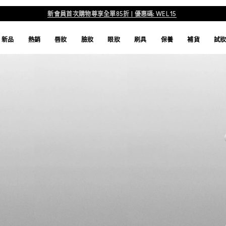
新會員首次購物尊享全單85折 | 優惠碼: WEL15
彩妝師
新品
熱銷
唇妝
臉妝
眼妝
刷具
保養
補貨
試