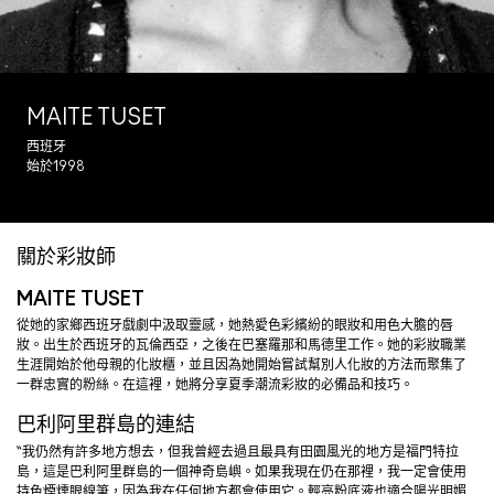
MAITE TUSET
西班牙
始於1998
關於彩妝師
MAITE TUSET
從她的家鄉西班牙戲劇中汲取靈感，她熱愛色彩繽紛的眼妝和用色大膽的唇
妝。出生於西班牙的瓦倫西亞，之後在巴塞羅那和馬德里工作。她的彩妝職業
生涯開始於他母親的化妝櫃，並且因為她開始嘗試幫別人化妝的方法而聚集了
一群忠實的粉絲。在這裡，她將分享夏季潮流彩妝的必備品和技巧。
巴利阿里群島的連結
“我仍然有許多地方想去，但我曾經去過且最具有田園風光的地方是福門特拉
島，這是巴利阿里群島的一個神奇島嶼。如果我現在仍在那裡，我一定會使用
持色煙燻眼線筆，因為我在任何地方都會使用它。輕亮粉底液也適合陽光明媚