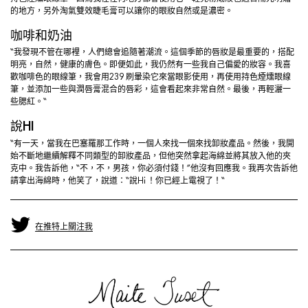
的地方，另外淘氣雙效睫毛膏可以讓你的眼妝自然或是濃密。
咖啡和奶油
“我發現不管在哪裡，人們總會追隨著潮流。這個季節的唇妝是最重要的，搭配
明亮，自然，健康的膚色。即便如此，我仍然有一些我自己偏愛的妝容。我喜
歡咖啡色的眼線筆，我會用239 刷暈染它來當眼影使用，再使用持色煙燻眼線
筆，並添加一些與潤唇膏混合的唇彩，這會看起來非常自然。最後，再輕灑一
些腮紅。“
說HI
“有一天，當我在巴塞羅那工作時，一個人來找一個來找卸妝產品。然後，我開
始不斷地繼續解釋不同類型的卸妝產品，但他突然拿起海綿並將其放入他的夾
克中。我告訴他，“不，不，男孩，你必須付錢！”他沒有回應我。我再次告訴他
請拿出海綿時，他笑了，說道：“說Hi ！你已經上電視了！“
在推特上關注我