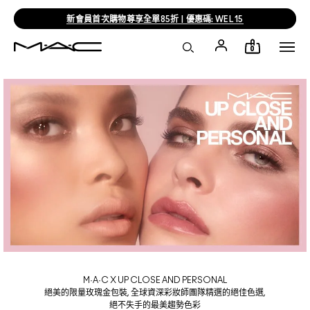
新會員首次購物尊享全單85折 | 優惠碼: WEL15
0
M·A·C X UP CLOSE AND PERSONAL
絕美的限量玫瑰金包裝, 全球資深彩妝師團隊精選的絕佳色選,
絕不失手的最美趨勢色彩