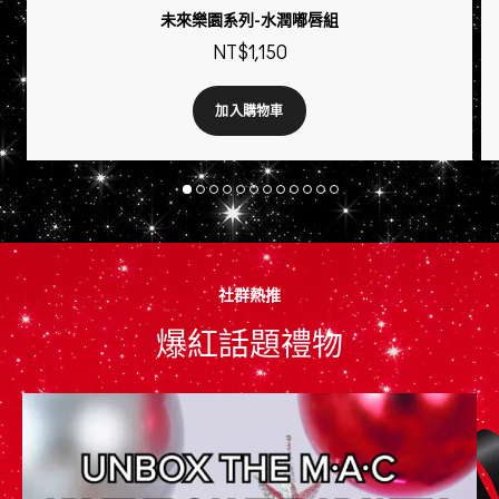
未來樂園系列-水潤嘟唇組
NT$1,150
加入購物車
社群熱推
爆紅話題禮物