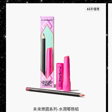
65折優惠
未來樂園系列-水潤嘟唇組