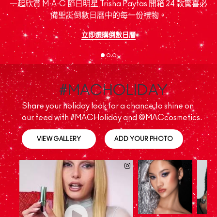
如
一起欣賞 M·A·C 節日明星 Trisha Paytas 開箱 24 款驚喜必
備聖誕倒數日曆中的每一份禮物。
立即選購倒數日曆