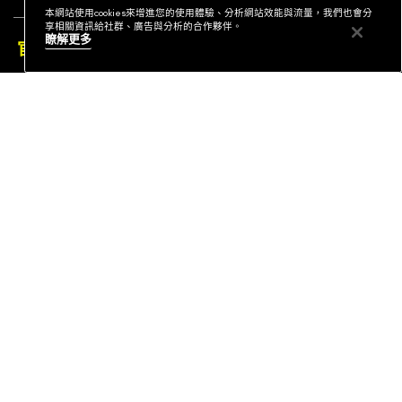
本網站使用cookies來增進您的使用體驗、分析網站效能與流量，我們也會分
享相關資訊給社群、廣告與分析的合作夥伴。
專業彩妝服務
瞭解更多
官網優惠
查詢訂單
排行榜
下單即可挑選精美小贈品！
訂閱電子報
訂閱M·A·C電子報
MY M·A·C / 登入
社群連結