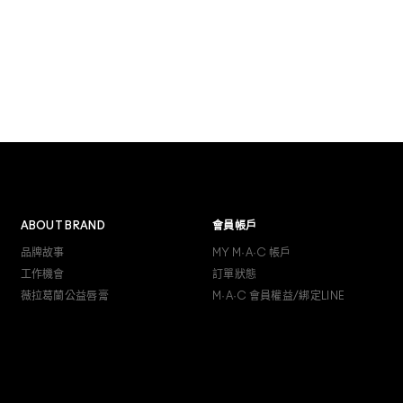
ABOUT BRAND
會員帳戶
品牌故事
MY M·A·C 帳戶
工作機會
訂單狀態
薇拉葛蘭公益唇膏
M·A·C 會員權益/綁定LINE