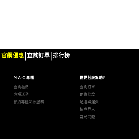
官網優惠
查詢訂單
排行榜
M·A·C 專櫃
需要甚麼幫助?
查詢櫃點
查詢訂單
專櫃活動
退貨條款
預約專櫃彩妝服務
配送與運費
帳戶登入
常見問題