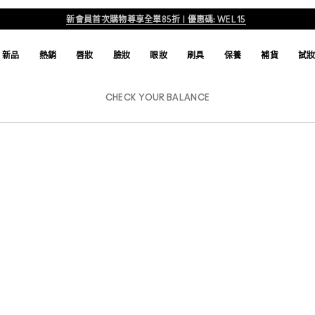
新會員首次購物尊享全單85折 | 優惠碼: WEL15
新品
熱銷
唇妝
臉妝
眼妝
刷具
保養
補貨
試
CHECK YOUR BALANCE