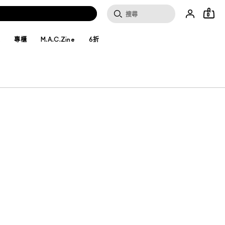
0
妝
專櫃
M.A.C.Zine
6折