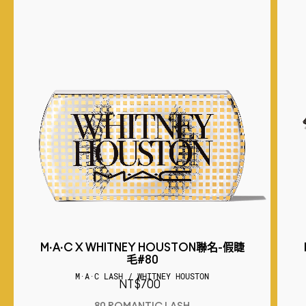
M·A·C X WHITNEY HOUSTON聯名-假睫
毛#80
M·A·C LASH / WHITNEY HOUSTON
NT$700