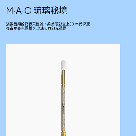
M·A·C 琉璃秘境
淡裸唇頰詮釋春天優雅，柔美眼彩畫上50 年代深邃
復古馬賽克圖騰 X 珍珠母貝幻光視覺