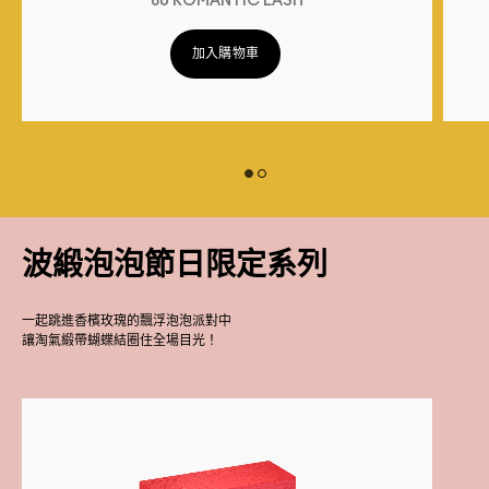
80 ROMANTIC LASH
加入購物車
波緞泡泡節日限定系列
一起跳進香檳玫瑰的飄浮泡泡派對中
讓淘氣緞帶蝴蝶結圈住全場目光！