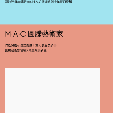
彩妝迷每年最期待的M·A·C聖誕系列今年夢幻登場
M·A·C 圖騰藝術家
打造粉嫩仙氣精緻感！高人氣單品組合
圖騰藝術家包裝X限量唯美新色