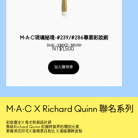
M·A·C琉璃秘境-#239/#286專業彩妝刷
DUAL-ENDED BRUSH
NT$1,500
加入購物車
M·A·C X Richard Quinn 聯名系列
彩妝霸主X 鬼才新銳設計師
集結Richard Quinn 紅遍時裝界的獨到元素
繁複英式印花X 搶眼黑白對比 X 滿版鑽飾波點