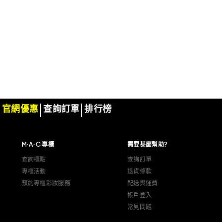
官網優惠
查詢訂單
排行榜
M·A·C 專櫃
需要甚麼幫助?
查詢櫃點
查詢訂單
專櫃活動
退貨條款
預約專櫃彩妝服務
配送與運費
帳戶登入
常見問題