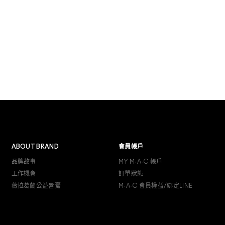
ABOUT BRAND
會員帳戶
品牌故事
MY M·A·C 帳戶
工作機會
訂單狀態
薇拉葛蘭公益唇膏
M·A·C 會員權益/綁定LINE