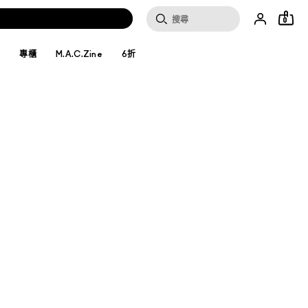
0
妝
專櫃
M.A.C.Zine
6折