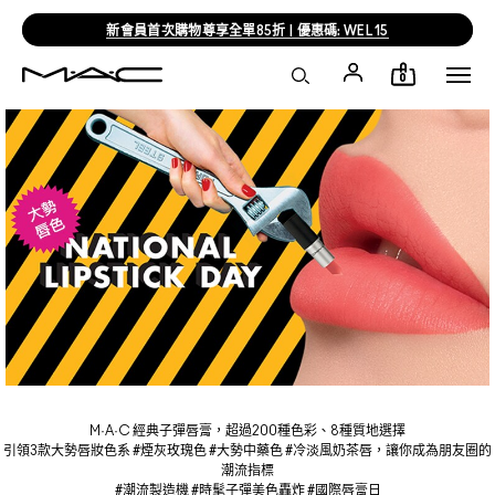
新會員首次購物尊享全單85折 | 優惠碼: WEL15
0
M·A·C 經典子彈唇膏，超過200種色彩、8種質地選擇
引領3款大勢唇妝色系 #煙灰玫瑰色 #大勢中藥色 #冷淡風奶茶唇，讓你成為朋友圈的
潮流指標
#潮流製造機 #時髦子彈美色轟炸 #國際唇膏日