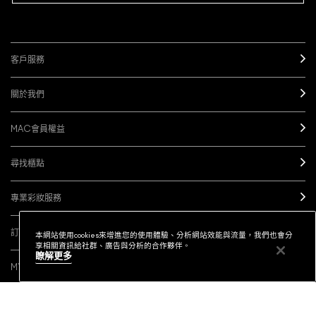
官網優惠
查詢訂單
排行榜
下單即可挑選精美小贈品！
訂閱M·A·C電子報
需要協助？
客服專線
客戶服務
關於我們
本網站使用cookies來增進您的使用體驗、分析網站效能與流量，我們也會分
享相關資訊給社群、廣告與分析的合作夥伴。
瞭解更多
MAC會員權益
尋找櫃點