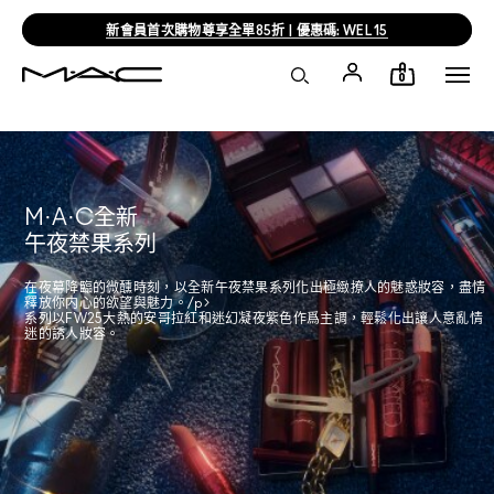
新會員首次購物尊享全單85折 | 優惠碼: WEL15
0
M·A·C全新
午夜禁果系列​
在夜幕降臨的微醺時刻，以全新午夜禁果系列化出極緻撩人的魅惑妝容，盡情
釋放你内心的欲望與魅力。/p>
系列以FW25大熱的安哥拉紅和迷幻凝夜紫色作爲主調，輕鬆化出讓人意亂情
迷的誘人妝容。