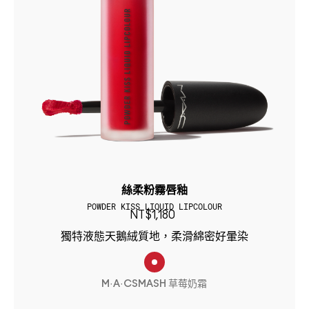
絲柔粉霧唇釉
POWDER KISS LIQUID LIPCOLOUR
NT$1,180
獨特液態天鵝絨質地，柔滑綿密好暈染
M·A·CSMASH 草莓奶霜