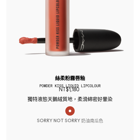
絲柔粉霧唇釉
POWDER KISS LIQUID LIPCOLOUR
NT$1,180
獨特液態天鵝絨質地，柔滑綿密好暈染
SORRY NOT SORRY 奶油南瓜色