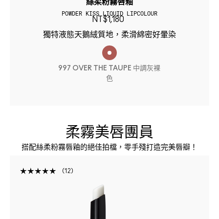
絲柔粉霧唇釉
POWDER KISS LIQUID LIPCOLOUR
NT$1,180
獨特液態天鵝絨質地，柔滑綿密好暈染
997 OVER THE TAUPE 中調灰裸
色
柔霧美唇團員
搭配絲柔粉霧唇釉的絕佳拍檔，零手殘打造完美唇瓣！
12