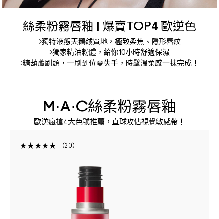
絲柔粉霧唇釉 | 爆賣TOP4 歐逆色
>獨特液態天鵝絨質地，極致柔焦、隱形唇紋
>獨家精油粉體，給你10小時舒適保濕
>糖葫蘆刷頭，一刷到位零失手，時髦溫柔感一抹完成！
M·A·C絲柔粉霧唇釉
歐逆瘋搶4大色號推薦，直球攻佔視覺敏感帶！
20