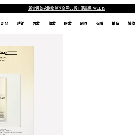
新會員首次購物尊享全單85折 | 優惠碼: WEL15
新品
熱銷
唇妝
臉妝
眼妝
刷具
保養
補貨
試