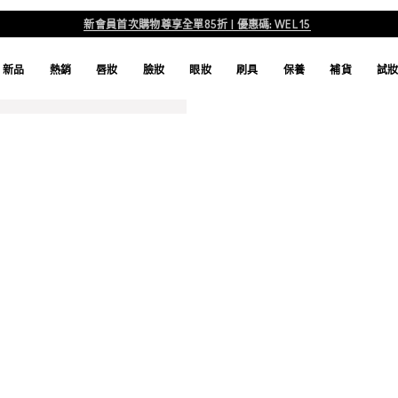
新會員首次購物尊享全單85折 | 優惠碼: WEL15
新品
熱銷
唇妝
臉妝
眼妝
刷具
保養
補貨
試