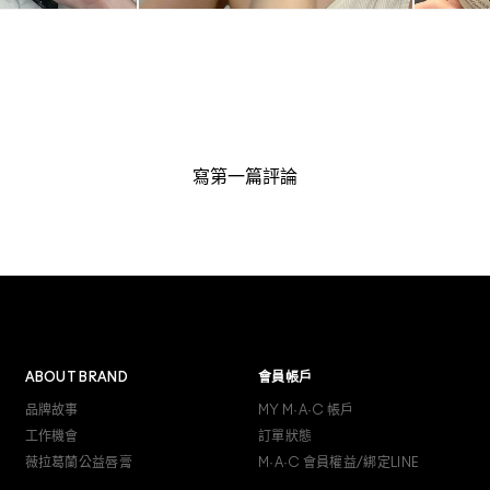
寫第一篇評論
ABOUT BRAND
會員帳戶
品牌故事
MY M·A·C 帳戶
工作機會
訂單狀態
薇拉葛蘭公益唇膏
M·A·C 會員權益/綁定LINE