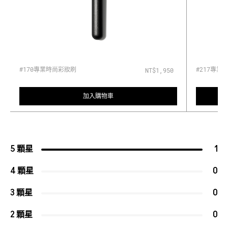
#170專業時尚彩妝刷
#217專業
NT$1,950
加入購物車
5 顆星
1
4 顆星
0
3 顆星
0
2 顆星
0