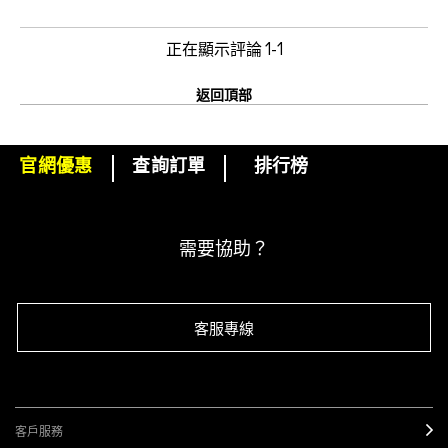
正在顯示評論
1-1
返回頂部
官網優惠
查詢訂單
排行榜
下單即可挑選精美小贈品！
訂閱M·A·C電子報
需要協助？
客服專線
客戶服務