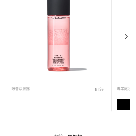
眼唇淨妝露
專業底妝粉
NT$0