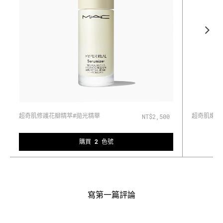
超奇肌嫩顏
超奇肌修護花瓣精萃#拋光精華
NT$2,500
購買 2 色號
寫第一篇評論