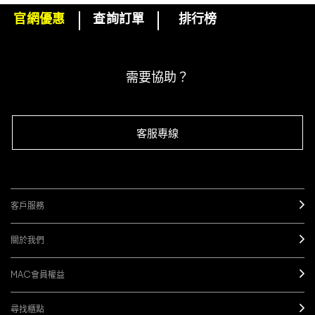
官網優惠
查詢訂單
排行榜
下單即可挑選精美小贈品！
訂閱M·A·C電子報
需要協助？
客服專線
客戶服務
關於我們
MAC會員權益
尋找櫃點