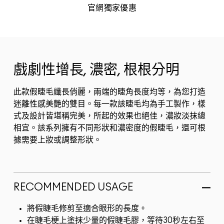
官網獨家優惠
戲劇性增長, 濃密, 根根分明
此款假睫毛纖長俏麗，兩端的睫角長度均等，為您打造
迷離性感美艷的雙目。每一款該睫毛均為手工製作，樣
式及設計皆堪稱完美，所起的效果也絕佳，濃妝淡抹總
相宜。該系列擁有不同形狀和濃密度的假睫毛，還可根
據需要上妝或調整形狀。
RECOMMENDED USAGE
將假睫毛修剪至適合眼形的長度。
在睫毛梗上塗抹少量的假睫毛膠，等待30秒左右至