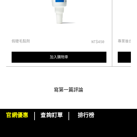
假睫毛黏劑
專業後台睫
NT$450
加入購物車
寫第一篇評論
官網優惠
查詢訂單
排行榜
下單即可挑選精美小贈品！
訂閱M·A·C電子報