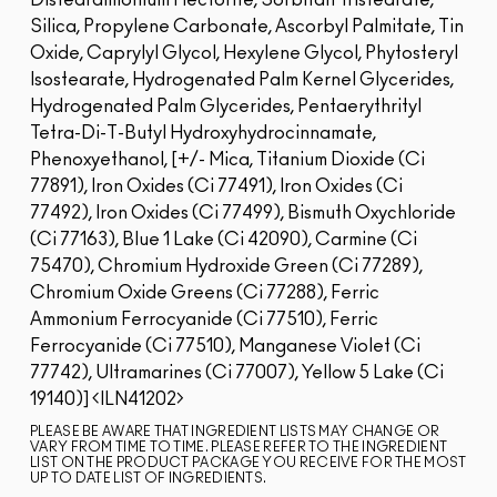
Disteardimonium Hectorite, Sorbitan Tristearate,
Silica, Propylene Carbonate, Ascorbyl Palmitate, Tin
Oxide, Caprylyl Glycol, Hexylene Glycol, Phytosteryl
Isostearate, Hydrogenated Palm Kernel Glycerides,
Hydrogenated Palm Glycerides, Pentaerythrityl
Tetra-Di-T-Butyl Hydroxyhydrocinnamate,
Phenoxyethanol, [+/- Mica, Titanium Dioxide (Ci
77891), Iron Oxides (Ci 77491), Iron Oxides (Ci
77492), Iron Oxides (Ci 77499), Bismuth Oxychloride
(Ci 77163), Blue 1 Lake (Ci 42090), Carmine (Ci
75470), Chromium Hydroxide Green (Ci 77289),
Chromium Oxide Greens (Ci 77288), Ferric
Ammonium Ferrocyanide (Ci 77510), Ferric
Ferrocyanide (Ci 77510), Manganese Violet (Ci
77742), Ultramarines (Ci 77007), Yellow 5 Lake (Ci
19140)]
ILN41202
PLEASE BE AWARE THAT INGREDIENT LISTS MAY CHANGE OR
VARY FROM TIME TO TIME. PLEASE REFER TO THE INGREDIENT
LIST ON THE PRODUCT PACKAGE YOU RECEIVE FOR THE MOST
UP TO DATE LIST OF INGREDIENTS.