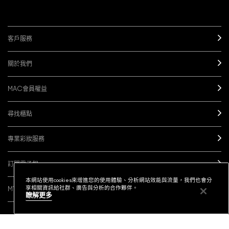
客戶服務
關於我們
MAC會員權益
尋找櫃點
專業彩妝服務
訂閱電子報
本網站使用cookies來增進您的使用體驗、分析網站效能與流量，我們也會分
享相關資訊給社群、廣告與分析的合作夥伴。
MY M·A·C / 登入
瞭解更多
社群連結