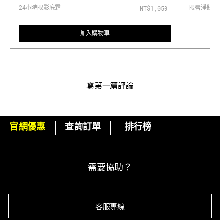
24小時眼影底霜
眼唇淨妝露
NT$1,050
加入購物車
寫第一篇評論
官網優惠
查詢訂單
排行榜
下單即可挑選精美小贈品！
訂閱M·A·C電子報
需要協助？
客服專線