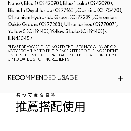
Nano), Blue 1 (Ci 42090), Blue 1 Lake (Ci 42090),
Bismuth Oxychloride (Ci 77163), Carmine (Ci 75470),
Chromium Hydroxide Green (Ci 77289), Chromium
Oxide Greens (Ci 77288), Ultramarines (Ci 77007),
Yellow 5 (Ci 19140), Yellow 5 Lake (Ci 19140)]
ILN43045
PLEASE BE AWARE THAT INGREDIENT LISTS MAY CHANGE OR
VARY FROM TIME TO TIME. PLEASE REFER TO THE INGREDIENT
LIST ON THE PRODUCT PACKAGE YOU RECEIVE FOR THE MOST
UP TO DATE LIST OF INGREDIENTS.
RECOMMENDED USAGE
猜你可能會喜歡
推薦搭配使用