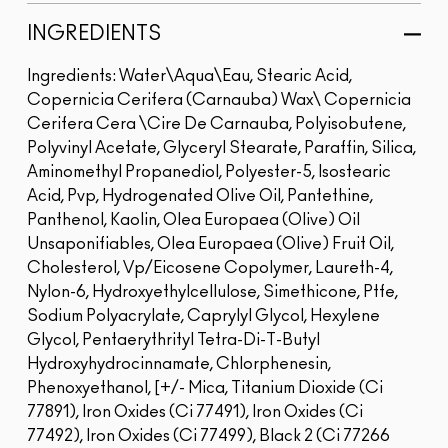
INGREDIENTS
Ingredients: Water\Aqua\Eau, Stearic Acid,
Copernicia Cerifera (Carnauba) Wax\ Copernicia
Cerifera Cera \Cire De Carnauba, Polyisobutene,
Polyvinyl Acetate, Glyceryl Stearate, Paraffin, Silica,
Aminomethyl Propanediol, Polyester-5, Isostearic
Acid, Pvp, Hydrogenated Olive Oil, Pantethine,
Panthenol, Kaolin, Olea Europaea (Olive) Oil
Unsaponifiables, Olea Europaea (Olive) Fruit Oil,
Cholesterol, Vp/Eicosene Copolymer, Laureth-4,
Nylon-6, Hydroxyethylcellulose, Simethicone, Ptfe,
Sodium Polyacrylate, Caprylyl Glycol, Hexylene
Glycol, Pentaerythrityl Tetra-Di-T-Butyl
Hydroxyhydrocinnamate, Chlorphenesin,
Phenoxyethanol, [+/- Mica, Titanium Dioxide (Ci
77891), Iron Oxides (Ci 77491), Iron Oxides (Ci
77492), Iron Oxides (Ci 77499), Black 2 (Ci 77266