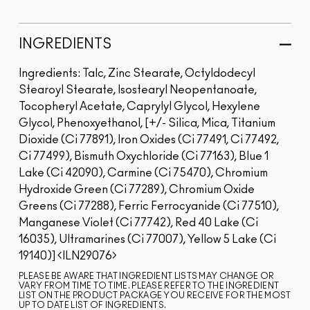
INGREDIENTS
Ingredients: Talc, Zinc Stearate, Octyldodecyl
Stearoyl Stearate, Isostearyl Neopentanoate,
Tocopheryl Acetate, Caprylyl Glycol, Hexylene
Glycol, Phenoxyethanol, [+/- Silica, Mica, Titanium
Dioxide (Ci 77891), Iron Oxides (Ci 77491, Ci 77492,
Ci 77499), Bismuth Oxychloride (Ci 77163), Blue 1
Lake (Ci 42090), Carmine (Ci 75470), Chromium
Hydroxide Green (Ci 77289), Chromium Oxide
Greens (Ci 77288), Ferric Ferrocyanide (Ci 77510),
Manganese Violet (Ci 77742), Red 40 Lake (Ci
16035), Ultramarines (Ci 77007), Yellow 5 Lake (Ci
19140)]
ILN29076
PLEASE BE AWARE THAT INGREDIENT LISTS MAY CHANGE OR
VARY FROM TIME TO TIME. PLEASE REFER TO THE INGREDIENT
LIST ON THE PRODUCT PACKAGE YOU RECEIVE FOR THE MOST
UP TO DATE LIST OF INGREDIENTS.