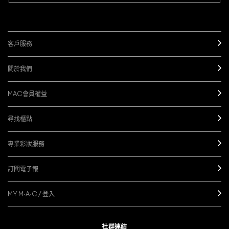
客戶服務
關於我們
MAC會員權益
尋找櫃點
專業彩妝服務
訂閱電子報
MY M·A·C / 登入
社群連結