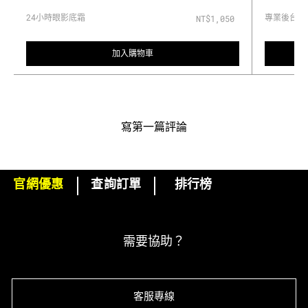
24小時眼影底霜
專業後台睫
NT$1,050
加入購物車
寫第一篇評論
官網優惠
查詢訂單
排行榜
下單即可挑選精美小贈品！
訂閱M·A·C電子報
需要協助？
客服專線