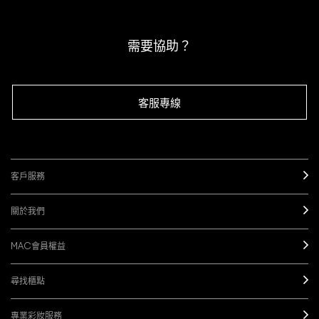
下單即可挑選精美小贈品！
訂閱M·A·C電子報
需要協助？
客服專線
客戶服務
關於我們
MAC會員權益
尋找櫃點
專業彩妝服務