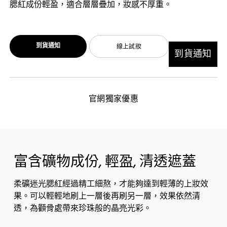
腮紅成份輕盈，適合層層疊加，妝感不厚重。
到貨通知
線上試妝
到貨通知
官網獨家優惠
富含礦物成份, 輕盈, 清透遮蓋
柔礦迷光腮紅經過精工細熬，才能夠達到輕薄的上妝效
果。可以輕輕地刷上一層後再刷另一層，效果依然清
透，為顴骨處帶來珍珠般的晶亮光彩。