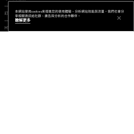
本網站使用cookies來增進您的使用體驗、分析網站效能與流量，我們也會分
訂閱電子報
享相關資訊給社群、廣告與分析的合作夥伴。
瞭解更多
MY M·A·C / 登入
社群連結
隱私權政策
條款細則
產品真偽鑑別
COOKIES 設定