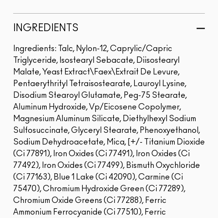
INGREDIENTS
Ingredients: Talc, Nylon-12, Caprylic/Capric
Triglyceride, Isostearyl Sebacate, Diisostearyl
Malate, Yeast Extract\Faex\Extrait De Levure,
Pentaerythrityl Tetraisostearate, Lauroyl Lysine,
Disodium Stearoyl Glutamate, Peg-75 Stearate,
Aluminum Hydroxide, Vp/Eicosene Copolymer,
Magnesium Aluminum Silicate, Diethylhexyl Sodium
Sulfosuccinate, Glyceryl Stearate, Phenoxyethanol,
Sodium Dehydroacetate, Mica, [+/- Titanium Dioxide
(Ci 77891), Iron Oxides (Ci 77491), Iron Oxides (Ci
77492), Iron Oxides (Ci 77499), Bismuth Oxychloride
(Ci 77163), Blue 1 Lake (Ci 42090), Carmine (Ci
75470), Chromium Hydroxide Green (Ci 77289),
Chromium Oxide Greens (Ci 77288), Ferric
Ammonium Ferrocyanide (Ci 77510), Ferric