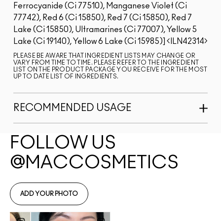
Ferrocyanide (Ci 77510), Manganese Violet (Ci
77742), Red 6 (Ci 15850), Red 7 (Ci 15850), Red 7
Lake (Ci 15850), Ultramarines (Ci 77007), Yellow 5
Lake (Ci 19140), Yellow 6 Lake (Ci 15985)]
ILN42314
PLEASE BE AWARE THAT INGREDIENT LISTS MAY CHANGE OR
VARY FROM TIME TO TIME. PLEASE REFER TO THE INGREDIENT
LIST ON THE PRODUCT PACKAGE YOU RECEIVE FOR THE MOST
UP TO DATE LIST OF INGREDIENTS.
RECOMMENDED USAGE