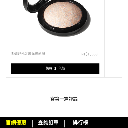
柔礦迷光金屬光炫彩餅
NT$1,550
購買 2 色號
寫第一篇評論
官網優惠
查詢訂單
排行榜