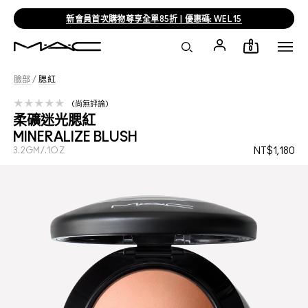
新會員首次購物尊享全單85折 | 優惠碼: WEL15
0
臉部
/
腮紅
尚無評論
柔礦迷光腮紅
MINERALIZE BLUSH
3.2GM/.1OZ
NT$1,180