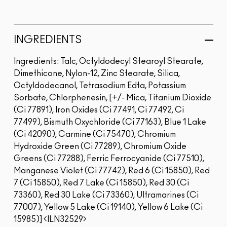
INGREDIENTS
Ingredients: Talc, Octyldodecyl Stearoyl Stearate,
Dimethicone, Nylon-12, Zinc Stearate, Silica,
Octyldodecanol, Tetrasodium Edta, Potassium
Sorbate, Chlorphenesin, [+/- Mica, Titanium Dioxide
(Ci 77891), Iron Oxides (Ci 77491, Ci 77492, Ci
77499), Bismuth Oxychloride (Ci 77163), Blue 1 Lake
(Ci 42090), Carmine (Ci 75470), Chromium
Hydroxide Green (Ci 77289), Chromium Oxide
Greens (Ci 77288), Ferric Ferrocyanide (Ci 77510),
Manganese Violet (Ci 77742), Red 6 (Ci 15850), Red
7 (Ci 15850), Red 7 Lake (Ci 15850), Red 30 (Ci
73360), Red 30 Lake (Ci 73360), Ultramarines (Ci
77007), Yellow 5 Lake (Ci 19140), Yellow 6 Lake (Ci
15985)]
ILN32529