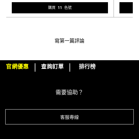
購買 11 色號
寫第一篇評論
官網優惠
查詢訂單
排行榜
下單即可挑選精美小贈品！
訂閱M·A·C電子報
需要協助？
客服專線