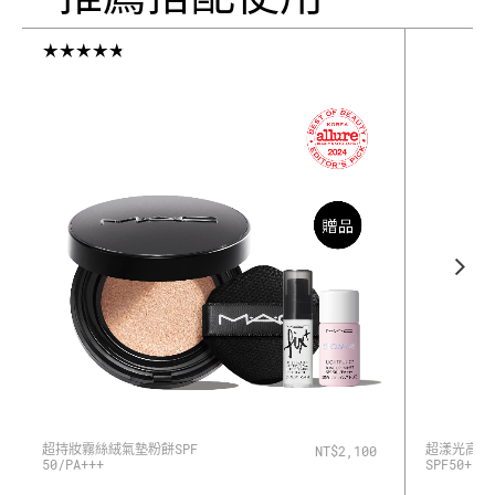
超持妝霧絲絨氣墊粉餅SPF
超漾光高防
NT$2,100
50/PA+++
SPF50+/PA