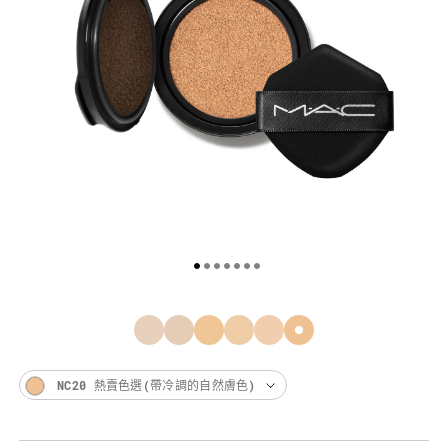
NC20 熱賣色選(帶冷調的自然膚色)