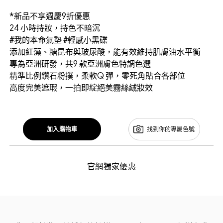
*新品不享週慶9折優惠
24 小時持妝，持色不暗沉
#我的本命氣墊 #輕感小黑碟
添加紅藻、糖昆布與玻尿酸，能有效維持肌膚油水平衡
專為亞洲研發，共9 款亞洲膚色特調色選
精準比例鑽石粉撲，柔軟Q 彈，零死角貼合各部位
高度完美遮瑕，一拍即綻絕美霧絲絨妝效
加入購物車
找到你的專屬色號
官網獨家優惠