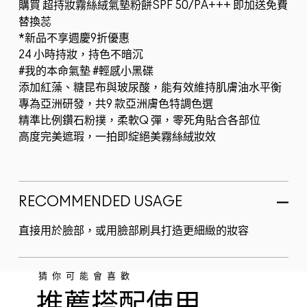
購買 超持妝霧絲絨氣墊粉餅SPF 50/PA+++ 即加送免費
替換蕊
*新品不享週慶9折優惠
24 小時持妝，持色不暗沉
#我的本命氣墊 #輕感小黑碟
添加紅藻、糖昆布與玻尿酸，能有效維持肌膚油水平衡
專為亞洲研發，共9 款亞洲膚色特調色選
精準比例鑽石粉撲，柔軟Q 彈，零死角貼合各部位
高度完美遮瑕，一拍即綻絕美霧絲絨妝效
RECOMMENDED USAGE
直接用於臉部，或用臉部刷具打造更細緻的妝容
猜你可能會喜歡
推薦搭配使用