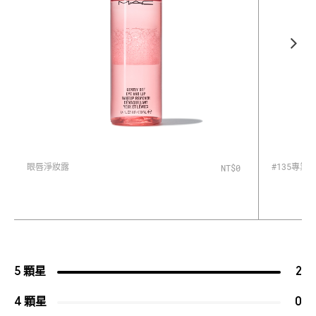
眼唇淨妝露
#135專業
NT$0
5 顆星
2
4 顆星
0