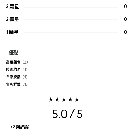
3 顆星
0
2 顆星
0
1 顆星
0
優點
高度顯色
2
妝面均匀
1
自然妝感
1
色彩鮮豔
1
5.0
2 則評論