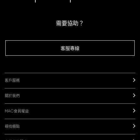
下單即可挑選精美小贈品！
訂閱M·A·C電子報
需要協助？
客服專線
客戶服務
關於我們
MAC會員權益
尋找櫃點