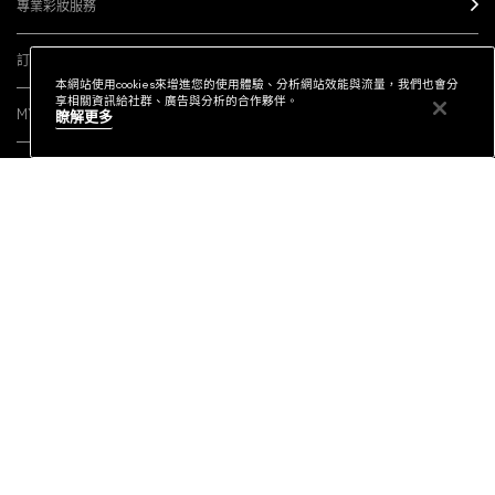
專業彩妝服務
訂閱電子報
本網站使用cookies來增進您的使用體驗、分析網站效能與流量，我們也會分
享相關資訊給社群、廣告與分析的合作夥伴。
MY M·A·C / 登入
瞭解更多
社群連結