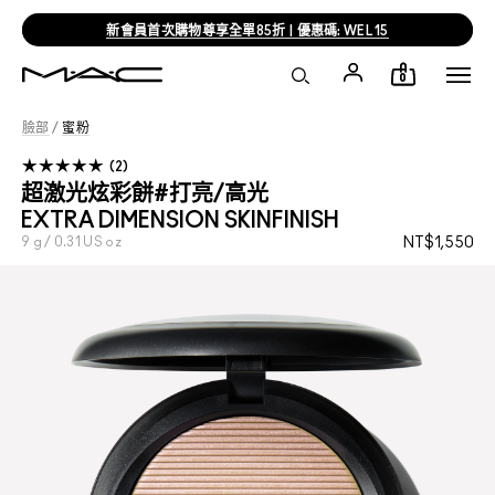
新會員首次購物尊享全單85折 | 優惠碼: WEL15
0
臉部
/
蜜粉
2
超激光炫彩餅#打亮/高光
EXTRA DIMENSION SKINFINISH
9 g / 0.31 US oz
NT$1,550