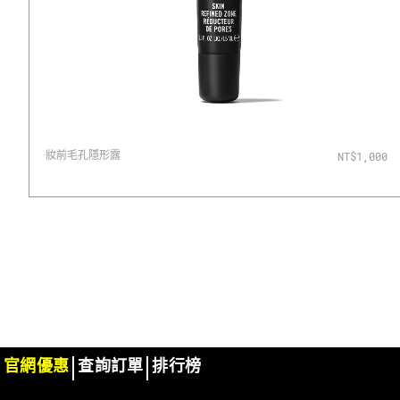
妝前毛孔隱形露
NT$1,000
官網優惠
查詢訂單
排行榜