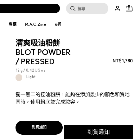
0
妝
專櫃
M.A.C.Zine
6折
清爽吸油粉餅
BLOT POWDER
/ PRESSED
NT$1,780
12 g / 0.42 US oz
Light
獨一無二的控油粉餅，能夠在添加最少的顏色和質地
同時，使用粉底並完成妝容。
到貨通知
到貨通知