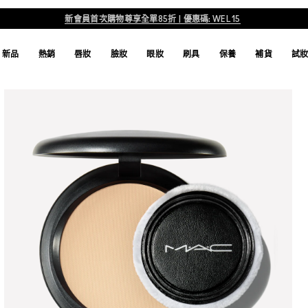
新會員首次購物尊享全單85折 | 優惠碼: WEL15
新品
熱銷
唇妝
臉妝
眼妝
刷具
保養
補貨
試