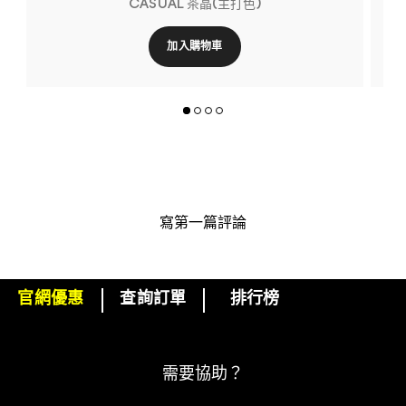
CASUAL 茶晶(主打色)
加入購物車
寫第一篇評論
官網優惠
查詢訂單
排行榜
下單即可挑選精美小贈品！
訂閱M·A·C電子報
需要協助？