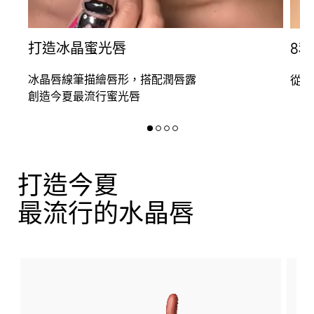
打造冰晶蜜光唇
8
冰晶唇線筆描繪唇形，搭配潤唇露
從裸
創造今夏最流行蜜光唇
打造今夏
最流行的水晶唇