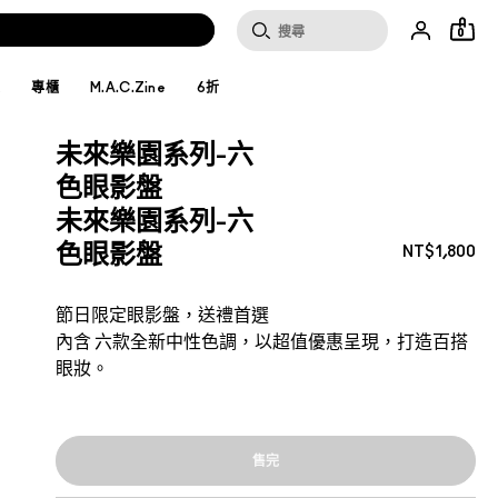
0
妝
專櫃
M.A.C.Zine
6折
未來樂園系列-六
色眼影盤
未來樂園系列-六
色眼影盤
NT$1,800
節日限定眼影盤，送禮首選
內含 六款全新中性色調，以超值優惠呈現，打造百搭
眼妝。
售完