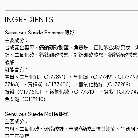
INGREDIENTS
Sensuous Suede Shimmer 眼影
主要成分：
合成氟金雲母、鈣鈉硼矽酸鹽、角鯊烷、氫化苯乙烯/異戊二
鋁、二氧化矽、鈣鈦硼矽酸鹽、鈣鋁硼矽酸鹽、鋁鈣鈉矽酸鹽
酸酯
可能含有：
雲母、二氧化鈦（CI 77891）、氧化鐵（CI 77491、CI 7749
77163）、青銅粉（CI 77400）、氫氧化鉻綠（CI 77289）
銨鐵（CI 77510）、鐵氰化鐵（CI 77510）、錳紫（CI 7774
色 5 湖（CI 19140）
Sensuous Suede Matte 眼影
主要成分：
雲母、二氧化矽、硬脂酸鋅、辛酸/癸酸三酸甘油酯、生育酚
基辛基矽烷