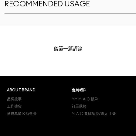
RECOMMENDED USAGE
寫第一篇評論
ABOUT BRAND
會員帳戶
品牌故事
MY M·A·C 帳戶
工作機會
訂單狀態
薇拉葛蘭公益唇膏
M·A·C 會員權益/綁定LINE