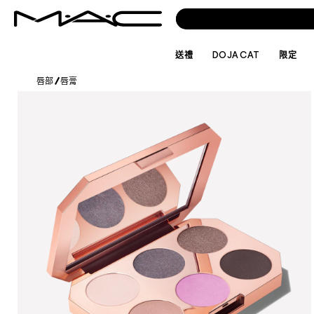
送禮
DOJA CAT
限定
唇部
/
唇膏