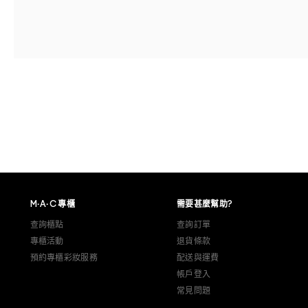
M·A·C 專櫃
需要甚麼幫助?
查詢櫃點
查詢訂單
專櫃活動
退貨條款
預約專櫃彩妝服務
配送與運費
帳戶登入
常見問題