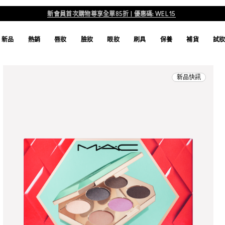
新會員首次購物尊享全單85折 | 優惠碼: WEL15
新品
熱銷
唇妝
臉妝
眼妝
刷具
保養
補貨
試
新品快訊