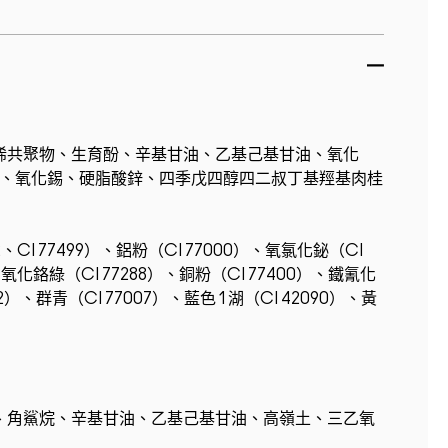
烯共聚物、生育酚、辛基甘油、乙基己基甘油、氧化
、氧化錫、硬脂酸鋅、四季戊四醇四二叔丁基羥基肉桂
2、CI 77499）、鋁粉（CI 77000）、氧氯化鉍（CI
、氧化鉻綠（CI 77288）、銅粉（CI 77400）、鐵氰化
2）、群青（CI 77007）、藍色 1 湖（CI 42090）、黃
、角鯊烷、辛基甘油、乙基己基甘油、高嶺土、三乙氧