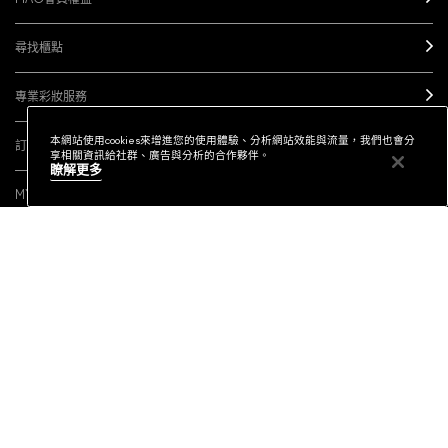
尋找櫃點
專業彩妝服務
本網站使用cookies來增進您的使用體驗、分析網站效能與流量，我們也會分
訂閱電子報
享相關資訊給社群、廣告與分析的合作夥伴。
瞭解更多
MY M·A·C / 登入
社群連結