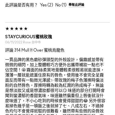
此評論是否有用？
2
1
舉報此評論
STAYCURIOUS蜜桃玫瑰
06/11/2022
Rose
台中市
評論 314 Mull It Over 蜜桃烏龍色
一貫品牌的黑色磨砂彈頭型的外殼設計，偏霧感並帶有
微微的細閃，加上整體輕巧方便外出攜帶補妝一點也不
佔空間！🤩 霧面的絲柔質地膏體輕柔很輕易就能塗抹，
薄薄一層就能遮蓋住原有的唇色，使用後不會完全呈霧
面反而帶有一點微光澤感✨ 帶玫瑰的梅子色薄擦時偏淡
粉的自然唇色，厚擦時轉為較為紅潤的熟成梅子，無論
是想淡妝又或是想濃妝都很可以😏 味道的部分打開時會
聞到蠻濃郁的香甜氣味，味道雖然偏重但上唇後就沒什
麼味道了，不小心吃到的時候會覺得甜甜的😂 另外很容
易掉色幾乎是一頓飯之後就掉了七、八成左右，不過掉
色均勻不會覺得斑駁的很難看，雖然帶有些微的染唇效