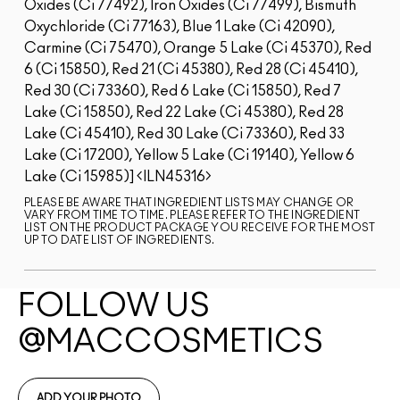
Oxides (Ci 77492), Iron Oxides (Ci 77499), Bismuth
Oxychloride (Ci 77163), Blue 1 Lake (Ci 42090),
Carmine (Ci 75470), Orange 5 Lake (Ci 45370), Red
6 (Ci 15850), Red 21 (Ci 45380), Red 28 (Ci 45410),
Red 30 (Ci 73360), Red 6 Lake (Ci 15850), Red 7
Lake (Ci 15850), Red 22 Lake (Ci 45380), Red 28
Lake (Ci 45410), Red 30 Lake (Ci 73360), Red 33
Lake (Ci 17200), Yellow 5 Lake (Ci 19140), Yellow 6
Lake (Ci 15985)]
ILN45316
PLEASE BE AWARE THAT INGREDIENT LISTS MAY CHANGE OR
VARY FROM TIME TO TIME. PLEASE REFER TO THE INGREDIENT
LIST ON THE PRODUCT PACKAGE YOU RECEIVE FOR THE MOST
UP TO DATE LIST OF INGREDIENTS.