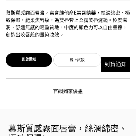
慕斯質感霧面唇膏，富含維他命E美唇精華，絲滑綿密、極
致保濕，能柔焦唇紋，為雙唇套上柔霧美唇濾鏡。極度滋
潤、舒適無感的輕盈質地，中度的顯色力可以自由疊擦，
創造出咬唇般的暈染妝效。
到貨通知
線上試妝
到貨通知
官網獨家優惠
慕斯質感霧面唇膏，絲滑綿密、