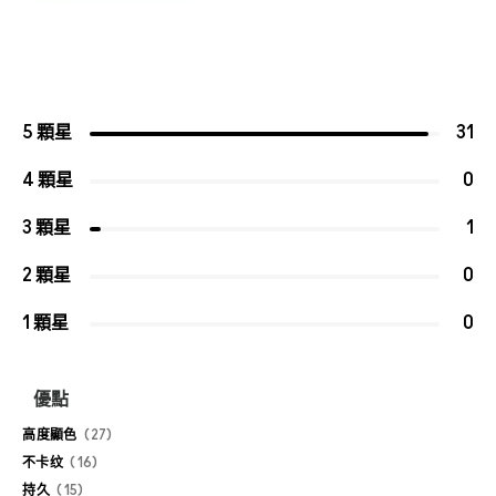
5 顆星
31
4 顆星
0
3 顆星
1
2 顆星
0
1 顆星
0
優點
高度顯色
27
不卡纹
16
持久
15