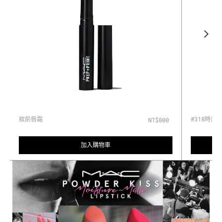
妝前唇霜
#318時尚
NT$800
加入購物車