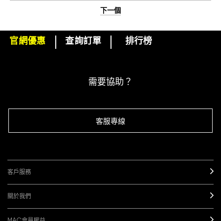
下一個
官網優惠
查詢訂單
排行榜
下單即可挑選精美小贈品！
訂閱M·A·C電子報
需要協助？
客服專線
客戶服務
關於我們
MAC會員權益