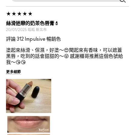
絲滑迷戀的奶茶色唇膏💄
20/01/2025
呱呱
新北市
評論 312 Impulsive 暢銷色
塗起來絲滑、保濕，好塗～😍聞起來有香味，可以遮蓋
黑唇，吃到的話會甜甜的～😝 感謝櫃哥推薦這個色號給
我～😘😘
更多細節