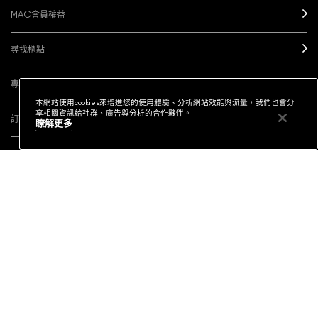
MAC會員權益
尋找櫃點
專業彩妝服務
本網站使用cookies來增進您的使用體驗、分析網站效能與流量，我們也會分
享相關資訊給社群、廣告與分析的合作夥伴。
訂閱電子報
瞭解更多
MY M·A·C / 登入
社群連結