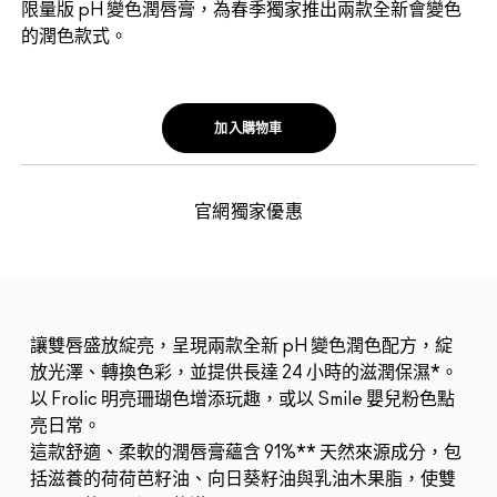
限量版 pH 變色潤唇膏，為春季獨家推出兩款全新會變色
的潤色款式。
加入購物車
官網獨家優惠
讓雙唇盛放綻亮，呈現兩款全新 pH 變色潤色配方，綻
放光澤、轉換色彩，並提供長達 24 小時的滋潤保濕*。
以 Frolic 明亮珊瑚色增添玩趣，或以 Smile 嬰兒粉色點
亮日常。
這款舒適、柔軟的潤唇膏蘊含 91%** 天然來源成分，包
括滋養的荷荷芭籽油、向日葵籽油與乳油木果脂，使雙