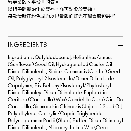
唇更柔軟、平滑且飽滿。
以指尖輕鬆融化於雙唇，亦可點染於雙頰。
每款清新花粉色調均以限量版的虹光花瓣質感包裝呈
現。
24 小時保濕：
美國／歐洲中東非洲...
INGREDIENTS
Ingredients: Octyldodecanol, Helianthus Annuus
(Sunflower) Seed Oil, Hydrogenated Castor Oil
Dimer Dilinoleate, Ricinus Communis (Castor) Seed
Oil, Polyglyceryl-2 Isostearate/Dimer Dilinoleate
Copolymer, Bis-Behenyl/Isostearyl/Phytosteryl
Dimer Dilinoleyl Dimer Dilinoleate, Euphorbia
Cerifera (Candelilla) Wax\Candelilla Cera\Cire De
Candelilla, Simmondsia Chinensis (Jojoba) Seed Oil,
Polyethylene, Caprylic/Capric Triglyceride,
Butyrospermum Parkii (Shea) Butter, Dimer Dilinoleyl
Dimer Dilinoleate, Microcrystalline Wax\Cera