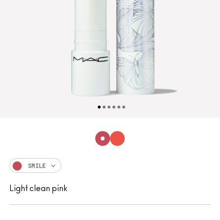
SMILE
Light clean pink