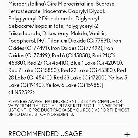
Microcristallina\Cire Microcristalline, Sucrose
Tetrastearate Triacetate, Caprylyl Glycol,
Polyglyceryl-2 Diisostearate, Diglyceryl
Sebacate/Isopalmitate, Polyglyceryl-2
Triisostearate, Diisostearyl Malate, Vanillin,
Tocopherol, [+/- Titanium Dioxide (Ci 77891), Iron
Oxides (Ci 77491), Iron Oxides (Ci 77492), Iron
Oxides (Ci 77499), Red 6 (Ci 15850), Red 21 (Ci
45380), Red 27 (Ci 45410), Blue 1 Lake (Ci 42090),
Red 7 Lake (Ci 15850), Red 22 Lake (Ci 45380), Red
28 Lake (Ci 45410), Red 33 Lake (Ci 17200), Yellow 5
Lake (Ci 19140), Yellow 6 Lake (Ci 15985)]
ILN52522
PLEASE BE AWARE THAT INGREDIENT LISTS MAY CHANGE OR
VARY FROM TIME TO TIME. PLEASE REFER TO THE INGREDIENT
LIST ON THE PRODUCT PACKAGE YOU RECEIVE FOR THE MOST
UP TO DATE LIST OF INGREDIENTS.
RECOMMENDED USAGE