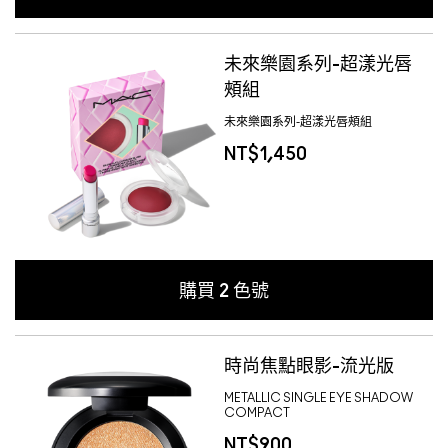
未來樂園系列-超漾光唇
頰組
未來樂園系列-超漾光唇頰組
NT$1,450
購買
2
色號
時尚焦點眼影-流光版
METALLIC SINGLE EYE SHADOW
COMPACT
NT$900