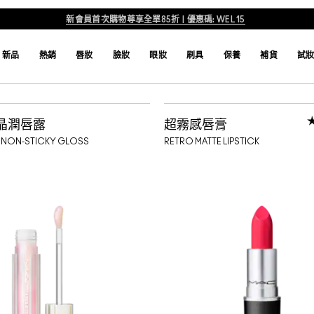
新會員首次購物尊享全單85折 | 優惠碼: WEL15
新品
熱銷
唇妝
臉妝
眼妝
刷具
保養
補貨
試
晶潤唇露
超霧感唇膏
R NON-STICKY GLOSS
RETRO MATTE LIPSTICK