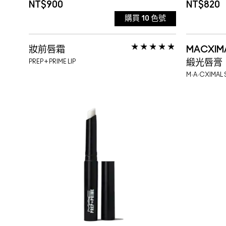
NT$900
NT$820
購買
10
色號
456 INTROVERT 白桃果凍
妝前唇霜
MACXI
457 FAVOURITE 荔枝果凍
PREP + PRIME LIP
緞光唇膏
M·A·CXIMAL S
458 BANTER 草莓果凍
459 CANDID 西柚果凍
460 SERVE 西瓜果凍
461 OOPS! 蜜柑果凍
462 TRICK 黑莓果凍