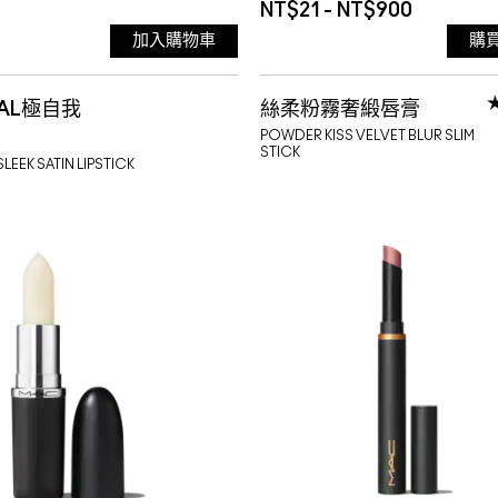
NT$21 - NT$900
加入購物車
購
06-11
82 CARNIVORE
301 A LITTLE TAMED
霧
MAL極自我
絲柔粉霧奢緞唇膏
85 PONCY 薄酒萊 短效
304 SULTRINESS
霧面質
POWDER KISS VELVET BLUR SLIM
STICK
LEEK SATIN LIPSTICK
期:2027-04-25
88 RUBY TRUE
305 BURNING LOVE
霧
91 EMPHATIC 曖昧棕 
306 SHOCKING REVE
期: 2027/02/01
92 BRAZEN 短效品 效期
307 FALL IN LOVE
霧面質地
霧面
2027/02/01
95 VICIOUS 毒蘋果
308 MANDARIN O 鮭
99 EXTRA CHILI 魔鬼
310 INFLUENTIALLY IT