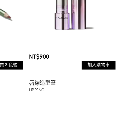
RE 焦糖肉
27-05-
EL
662 SUGAR DADA 焦糖奶油
初戀 短效品 效期:2027-06-01
809 FILM NOIR 光高冷 短效品 效
Z 焦糖紅茶
 WORLD
664 GET THE HINT? 冰霜玫瑰
期:2027-06-01
810 POPSTAR PINK 光高調 短效
EG
665 RING THE ALARM 罌粟玫瑰
品 效期:2027-05-01
811 CENTRE OF ATTENTION 光
NT$900
購買
3
色號
加入購物車
玫瑰 (熱
IN
666 SWEET DEAL 玫瑰冷萃
搶鏡 短效品效期:2027-04-01
812 MARASCHINO, MUCH? 光
唇線造型筆
AND
7-05-
KESH-
667 KEEP DREAMING 薔薇秘語
韓氣 短效品效期:2027-04-01
813 LEFT ON RED 光臉紅 短效品
LIP PENCIL
褐色 短效品
PINK
668 FOREVER CURIOUS 玫瑰
效期:2027-06-01
814 MYTH 光裸嫩
 NOT
軟糖
669 WARM TEDDY 暖萌泰迪
815 PARAMOUNT 光心動
質地