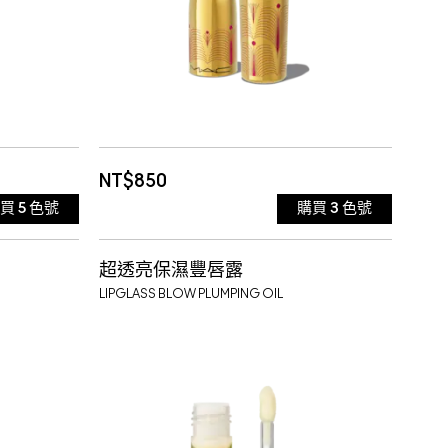
NT$850
購買
5
色號
購買
3
色號
BRUSHED IN BRONZE
超透亮保濕豐唇露
M·A·CGENTA
LIPGLASS BLOW PLUMPING OIL
 啞光珊瑚粉
REGAL RED