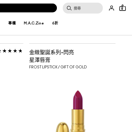
0
妝
專櫃
M.A.C.Zine
6折
金緻聖誕系列-閃亮
星澤唇膏
FROST LIPSTICK / GIFT OF GOLD