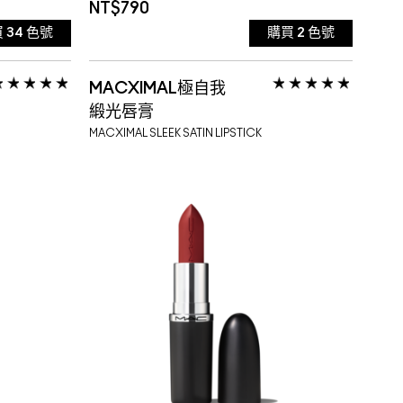
NT$790
買
34
色號
購買
2
色號
614 SMOKED PURPLE 煙硝跩紫
646 MARRAKESH 磚紅色【暢銷
面質地
MACXIMAL極自我
品 效
短效品 效期:2027-05-23
616 TAUPE 榛果可可
色】
CHILI 辣椒紅【暢銷色】
地
霧面質地
霧面質地
緞光唇膏
MACXIMAL SLEEK SATIN LIPSTICK
617 VELVET TEDDY 泰迪甜莓
面質地
短效品 效
LATION
622 ANTIQUE VELVET 廢土黑咖
:
625 FOLIO 嗜裸書蟲
質地
魚粉
626 WHIRL 純濃可可
椒
627 COOL TEDDY 獨享泰迪
霧面質地