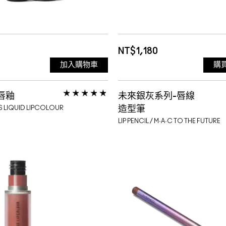
新色上市 66 TERRACO
311 MY TWEEDY
霧面質
新色上市 76 BLUSHING
312 IMPULSIVE 暢銷色
NT$1,180
加入購物車
購
313 SCATTERED PETA
875 壞壞傳教士 DEVOT
唇釉
未來銀灰系列-唇線
314 MULL IT OVER
DANGER
876 香料熱紅酒 NICE SP
地
VELVET MATTE
S LIQUID LIPCOLOUR
造型筆
LIP PENCIL / M·A·C TO THE FUTURE
316 DEVOTED TO CH
新色號* 短效品 效期:202
877 辣椒轟炸機 DEVOT
霧面質地
紅【暢銷色】
921 SULTRY MOVE 
03
CHILI *明星致敬色* 短
878 伯爵甜茶酒 DUBON
霧面質地
922 WERK, WERK, W
2027/02/01
BUZZ 短效品 效期:2027
879 甜辣丁香 LOVE C
質地
紅色【暢銷色】
923 STAY CURIOUS
880 莓果色童話 ROSE M
霧面質地