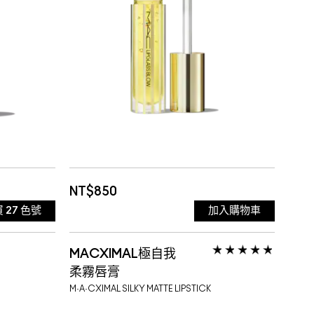
期:2027-
NT$850
買
27
色號
加入購物車
MACXIMAL極自我
柔霧唇膏
M·A·CXIMAL SILKY MATTE LIPSTICK