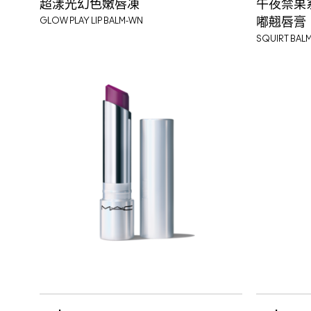
超漾光幻色嫩唇凍
午夜禁果
WARM TEDDY
GLOW PLAY LIP BALM-WN
嘟翹唇膏
SQUIRT BAL