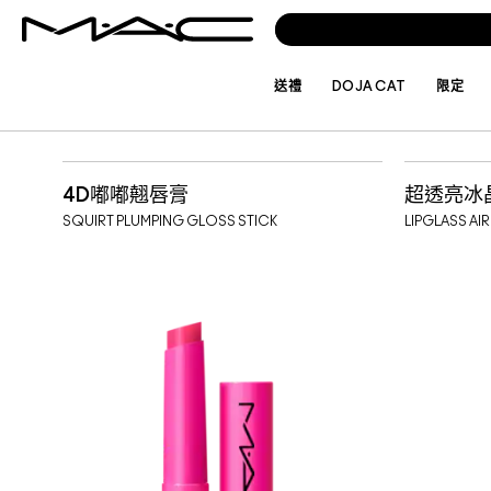
送禮
DOJA CAT
限定
ELLISTTW
ELLISTTW
4D嘟嘟翹唇膏
超透亮冰
SQUIRT PLUMPING GLOSS STICK
LIPGLASS AI