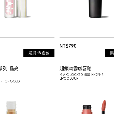
NT$790
購買
13
色號
LADE(新色)
ALL FIRED UP
霧面質地
系列-晶亮
超鎖吻霧感唇釉
HETIC 煙水晶(主打色)
DANGEROUS
霧面質地
M·A·C LOCKED KISS INK 24HR
LIPCOLOUR
GIFT OF GOLD
VED 粉晶
RELENTLESSLY RED
AL 茶晶(主打色)
紅色
RUBY WOO
霧面質地
霧面質地