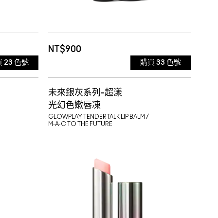
TTA
629 BARE M-A-CXIMAL 終極自
地
我
630 D FOR DANGER 灰枯玫瑰
霧面質地
NT$900
買
23
色號
購買
33
色號
LS
ED TO
631 YASH 沉迷夢境
801 AMOROUS 光微醺 短效品
霧面質
未來銀灰系列-超漾
 蜜桃烏龍色
ICE *全
640 RED ROCK 搖滾紅橙
效期:2027-06-01
802 BRAVE 光勇敢
光幻色嫩唇凍
GLOWPLAY TENDERTALK LIP BALM /
M·A·C TO THE FUTURE
ILI 溫暖磚
7-05-
ED TO
646 MARRAKESH 肉桂紅茶
804 CALL IT COZY 光太妃 短
暢銷色
效品 效期:
NET
648 YOU WOULDN'T GET IT
效品 效期:2027-05-01
805 CYBER 光叛客 短效品效
霧面
ERK 蘋果
-05-03
LOVE
冷淡嫩粉
650 SOAR 莓果雪酪
期:2027-06-01
807 TRUTH BE UNTOLD 光秘密
 玫瑰蜜桃
ARY *
660 AVANT GARNET 禁誘棕紅
808 GRAPEFRUIT PUCKER 光