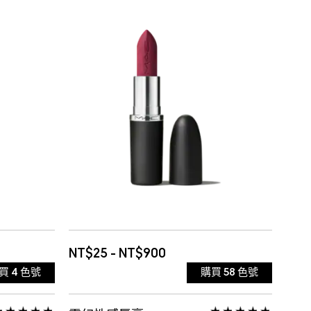
期:
OVER 蜜桃
粉
咖
NT$25 - NT$900
買
4
色號
購買
58
色號
601 CANDY YUM YUM 親親芭