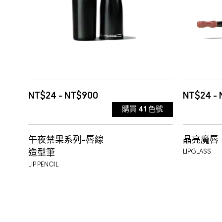
NT$24 - NT$900
NT$24 - 
購買
41
色號
$ELLOUT
997 
午夜禁果系列-唇線
晶亮魔唇
502 COCKNEY 水洗草莓蘇打
色
A LI
造型筆
LIPGLASS
LIP PENCIL
(熱賣色)
520 SEE SHEER 氣泡西柚果醋
品 效期:
BILL
(熱賣色)
522 SPICE IT UP! 臻果黑醋栗(熱
效期:20
BURN