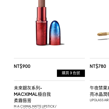
JET 黑巧冰棒
FROS
LIKE SQUIRT 薄荷冰棒 短效品 效
FROZ
期: 2027/04/01
LOWER CUT 烏梅冰棒
INST
SIMULATION 核桃冰棒
QUAL
SNOB
NT$900
NT$780
購買
3
色號
CAFE MOCHA 短效品 效
SPRI
LIQUI
未來銀灰系列-
午夜禁果
期:2027-05-27
FLESHPOT
SUBL
期:202
RUBY 
MACXIMAL極自我
亮冰晶潤
柔霧唇膏
LIPGLASS AIR
STONE
TALE
M·A·CXIMAL MATTE LIPSTICK /