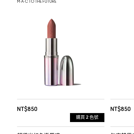
M·A·C TO THE FUTURE
ZEPH
NT$850
NT$850
購買
2
色號
HONEYLOVE