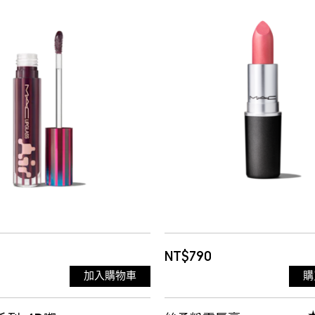
YR 月光晶
55 FRUITFUL 短效品 效
2027/01/25
60 MULL IT OVER & 
裸
61 MISCHIEF
62 BODACIOUS 迷醉
65 POSH
67 METICULOUS 調情
NT$790
加入購物車
購
68 TEASER
ANGEL
FROST