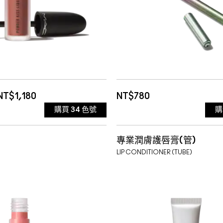
色
925 MARRAKESH-ME
全新色號* 短效品 效期:20
881 激情野莓 WILD REB
霧面質地
桂【熱賣色】
926 DUBONNET BUZ
07
883 焦糖情人夢 SPICE
BEST OF ME
884 流心黑巧克 NUTM
霧面質地
NT$1,180
NT$780
購買
34
色號
OVER THE TAUPE 中調灰裸
BRICKTHROUGH 焦糖
GANACHE
885 肉桂南瓜派 PUMPK
BEIGE BEURRE
專業潤膚護唇膏(管)
TTLE TAMED 乾燥玫瑰 短效
賣色)
HEALTHY, WEALTHY 
SPICED 短效品 效期:202
886 撩人八角紅 MARRA
HODGEPODGE
LIP CONDITIONER (TUBE)
2027-06-14
ION$SMILE 明亮粉色 短效品
THRIVING
KINDA SOAR-TA 紫
07
MERE *明星致敬色*
887 粉紅胡椒 PEPPERY 
HOVER
27-07-01
ING LOVE 勃根地酒紅 短
效期:2027-07-08
LASTING PASSION
895 就是要色色 SORRY
霧面