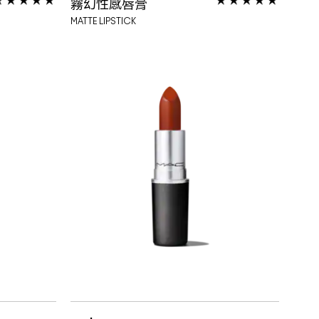
霧幻性感唇膏
比
602 CHILI 嗆紅小辣椒
MATTE LIPSTICK
603 DIVA 酒漬櫻桃
效
605 HONEYLOVE 輕裸甜心
野薔薇
606 KINDA SEXY 性感裸粉
607 LADY DANGER 砂糖血橙
608 MEHR 煙燻漿果
612 RUSSIAN RED 復古正紅 短
2027-
效品 效期: 2027/05/07
613 SIN 罪愛黯紅