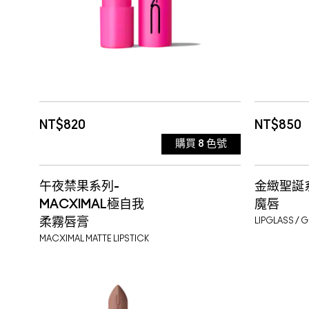
NT$820
NT$850
購買
8
色號
AMPED 火龍果冰棒
ACCO
午夜禁果系列-
金緻聖誕
CLEAR 荔枝冰棒
AEST
MACXIMAL極自我
魔唇
柔霧唇膏
LIPGLASS / 
HAZARD 芒果冰棒
BEHA
MACXIMAL MATTE LIPSTICK
HEAT SENSOR 西瓜冰棒
CASU