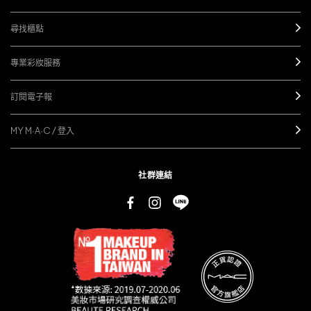
尋找櫃點
專業彩妝服務
訂閱電子報
MY M·A·C / 登入
社群連結