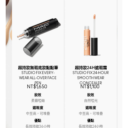
超持妝無瑕底妝點點筆
超持妝24H遮瑕霜
STUDIO FIX EVERY-
STUDIO FIX 24-HOUR
WEAR ALL-OVER FACE
SMOOTH WEAR
PEN
CONCEALER
NT$1,650
NT$1,100
妝效
妝效
柔霧啞緻
自然啞光
遮瑕度
遮瑕度
中至高，可堆疊
中至高，可堆疊
優點
優點
長效持妝36小時
長效持妝24小時