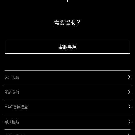
下單即可挑選精美小贈品！
訂閱M·A·C電子報
需要協助？
客服專線
客戶服務
關於我們
MAC會員權益
尋找櫃點