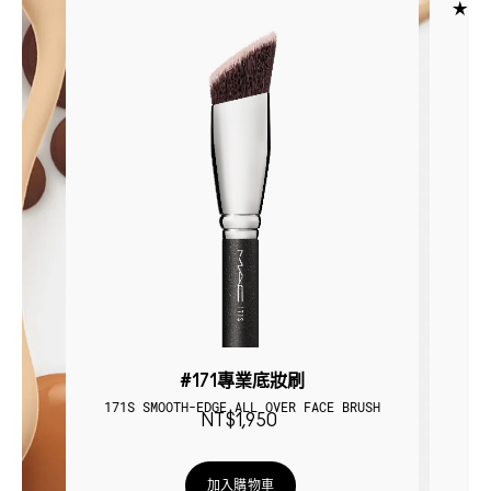
#171專業底妝刷
超
T
171S SMOOTH-EDGE ALL OVER FACE BRUSH
L
NT$1,950
加入購物車