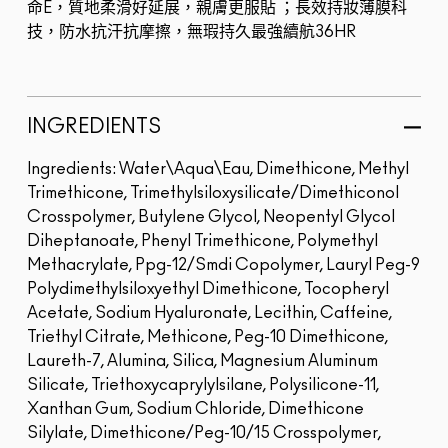
命E，質地柔滑好延展，親膚更服貼 ；長效持妝薄膜科
技，防水抗汗抗摩擦，無瑕持久最強續航36HR
INGREDIENTS
Ingredients: Water\Aqua\Eau, Dimethicone, Methyl
Trimethicone, Trimethylsiloxysilicate/Dimethiconol
Crosspolymer, Butylene Glycol, Neopentyl Glycol
Diheptanoate, Phenyl Trimethicone, Polymethyl
Methacrylate, Ppg-12/Smdi Copolymer, Lauryl Peg-9
Polydimethylsiloxyethyl Dimethicone, Tocopheryl
Acetate, Sodium Hyaluronate, Lecithin, Caffeine,
Triethyl Citrate, Methicone, Peg-10 Dimethicone,
Laureth-7, Alumina, Silica, Magnesium Aluminum
Silicate, Triethoxycaprylylsilane, Polysilicone-11,
Xanthan Gum, Sodium Chloride, Dimethicone
Silylate, Dimethicone/Peg-10/15 Crosspolymer,