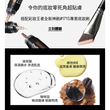
令你的底妝零死角超貼膚
搭配彩妝王者全新神刷#171S專業底妝刷
立刻體驗