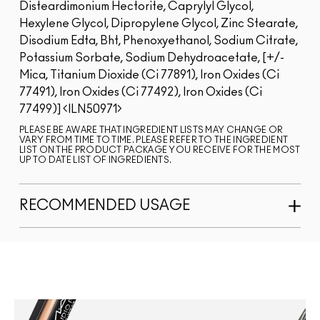
Disteardimonium Hectorite, Caprylyl Glycol,
Hexylene Glycol, Dipropylene Glycol, Zinc Stearate,
Disodium Edta, Bht, Phenoxyethanol, Sodium Citrate,
Potassium Sorbate, Sodium Dehydroacetate, [+/-
Mica, Titanium Dioxide (Ci 77891), Iron Oxides (Ci
77491), Iron Oxides (Ci 77492), Iron Oxides (Ci
77499)]
ILN50971
PLEASE BE AWARE THAT INGREDIENT LISTS MAY CHANGE OR
VARY FROM TIME TO TIME. PLEASE REFER TO THE INGREDIENT
LIST ON THE PRODUCT PACKAGE YOU RECEIVE FOR THE MOST
UP TO DATE LIST OF INGREDIENTS.
RECOMMENDED USAGE