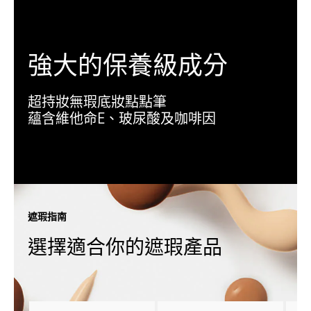
強大的保養級成分
超持妝無瑕底妝點點筆
蘊含維他命E、玻尿酸及咖啡因
遮瑕指南
選擇適合你的遮瑕產品