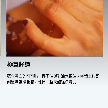
極巨舒適
蘊含豐富的可可脂、椰子油與乳油木果油，絲滑上妝即
刻滋潤柔嫩雙唇，維持一整天超強保濕力!