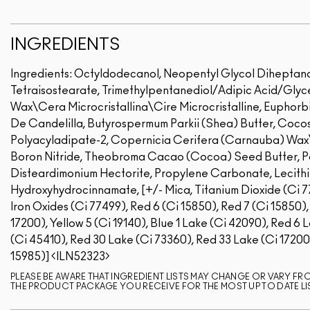
INGREDIENTS
Ingredients: Octyldodecanol, Neopentyl Glycol Diheptanoa
Tetraisostearate, Trimethylpentanediol/Adipic Acid/Glycer
Wax\Cera Microcristallina\Cire Microcristalline, Euphor
De Candelilla, Butyrospermum Parkii (Shea) Butter, Cocos 
Polyacyladipate-2, Copernicia Cerifera (Carnauba) Wax
Boron Nitride, Theobroma Cacao (Cocoa) Seed Butter, Pol
Disteardimonium Hectorite, Propylene Carbonate, Lecithin, 
Hydroxyhydrocinnamate, [+/- Mica, Titanium Dioxide (Ci 778
Iron Oxides (Ci 77499), Red 6 (Ci 15850), Red 7 (Ci 15850)
17200), Yellow 5 (Ci 19140), Blue 1 Lake (Ci 42090), Red 6
(Ci 45410), Red 30 Lake (Ci 73360), Red 33 Lake (Ci 17200)
15985)]
ILN52323
PLEASE BE AWARE THAT INGREDIENT LISTS MAY CHANGE OR VARY FROM
THE PRODUCT PACKAGE YOU RECEIVE FOR THE MOST UP TO DATE LI