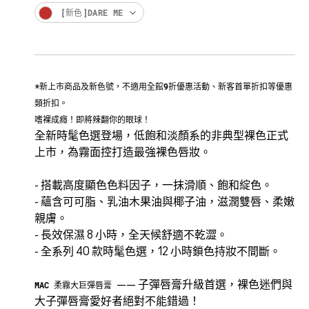
[新色]DARE ME
*新上市商品及新色號，不適用全館9折優惠活動、新客首單折扣等優惠
類折扣。
嗜裸成癮！即將辣翻你的眼球！
全新時髦色選登場，低飽和淡顏系的非典型裸色正式
上市，為霧面控打造最強裸色唇妝。
- 搭載高度顯色色料因子，一抹滑順、飽和綻色。
- 蘊含可可脂、乳油木果油與椰子油，滋潤雙唇、柔嫩
親膚。
- 長效保濕 8 小時，全天候舒適不乾澀。
- 全系列 40 款時髦色選，12 小時鎖色持妝不間斷。
—— 子彈唇膏升級首選，裸色迷們與
MAC 柔霧大巨彈唇膏
大子彈唇膏愛好者絕對不能錯過！