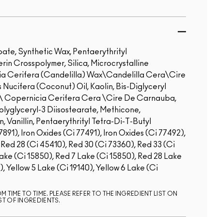
te, Synthetic Wax, Pentaerythrityl
in Crosspolymer, Silica, Microcrystalline
bia Cerifera (Candelilla) Wax\Candelilla Cera\Cire
Nucifera (Coconut) Oil, Kaolin, Bis-Diglyceryl
\ Copernicia Cerifera Cera \Cire De Carnauba,
yglyceryl-3 Diisostearate, Methicone,
Vanillin, Pentaerythrityl Tetra-Di-T-Butyl
91), Iron Oxides (Ci 77491), Iron Oxides (Ci 77492),
, Red 28 (Ci 45410), Red 30 (Ci 73360), Red 33 (Ci
 Lake (Ci 15850), Red 7 Lake (Ci 15850), Red 28 Lake
, Yellow 5 Lake (Ci 19140), Yellow 6 Lake (Ci
 TIME TO TIME. PLEASE REFER TO THE INGREDIENT LIST ON
ST OF INGREDIENTS.