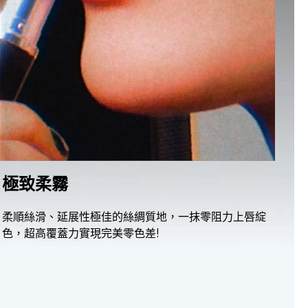
極致柔霧
柔順絲滑、延展性極佳的絲綢質地，一抹零阻力上唇綻
色，超高覆蓋力實現完美零色差!