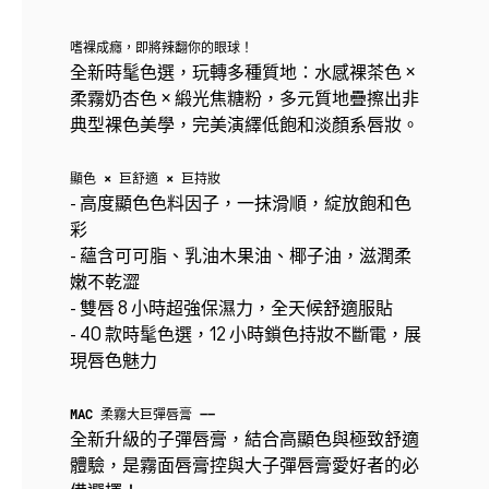
嗜裸成癮，即將辣翻你的眼球！
全新時髦色選，玩轉多種質地：水感裸茶色 ×
柔霧奶杏色 × 緞光焦糖粉，多元質地疊擦出非
典型裸色美學，完美演繹低飽和淡顏系唇妝。
顯色 × 巨舒適 × 巨持妝
- 高度顯色色料因子，一抹滑順，綻放飽和色
彩
- 蘊含可可脂、乳油木果油、椰子油，滋潤柔
嫩不乾澀
- 雙唇 8 小時超強保濕力，全天候舒適服貼
- 40 款時髦色選，12 小時鎖色持妝不斷電，展
現唇色魅力
MAC 柔霧大巨彈唇膏 ——
全新升級的子彈唇膏，結合高顯色與極致舒適
體驗，是霧面唇膏控與大子彈唇膏愛好者的必