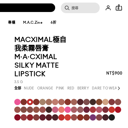
0
妝
專櫃
M.A.C.Zine
6折
MACXIMAL極自
我柔霧唇膏
M·A·CXIMAL
SILKY MATTE
LIPSTICK
NT$900
3.5 G
Next
全部
NUDE
ORANGE
PINK
RED
BERRY
DARE TO WEAR
暢