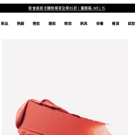
官網限定最高享15% LINE POINTS 回饋
新品
熱銷
唇妝
臉妝
眼妝
刷具
保養
補貨
試